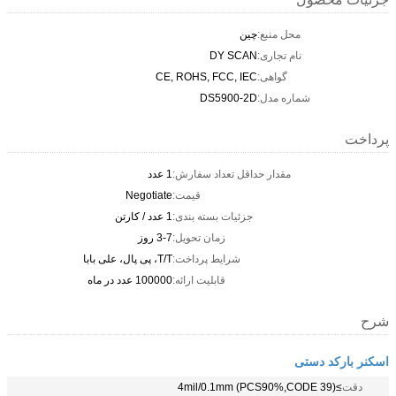
محل منبع:
چین
نام تجاری:
DY SCAN
گواهی:
CE, ROHS, FCC, IEC
شماره مدل:
DS5900-2D
پرداخت
مقدار حداقل تعداد سفارش:
1 عدد
قیمت:
Negotiate
جزئیات بسته بندی:
1 عدد / کارتن
زمان تحویل:
3-7 روز
شرایط پرداخت:
T/T، پی پال، علی بابا
قابلیت ارائه:
100000 عدد در ماه
شرح
اسکنر بارکد دستی
دقت
≥4mil/0.1mm (PCS90%,CODE 39)