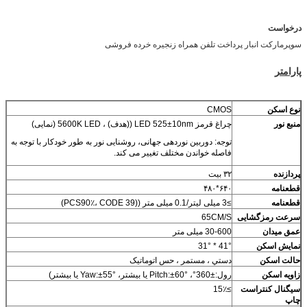
درخواست
سوپرمارکت انبار پرداخت تلفن همراه زنجیره خرده فروشی
پارامتر
نوع اسکن
CMOS
منبع نور
چراغ قرمز LED 525±10nm ((هدف) ، 5600K LED (نمایی)
توجه: دوربین نوردهی جهانی، روشنایی نور به طور خودکار با توجه به
فاصله خواندن مختلف تغییر می کند.
پردازنده
۳۲ بیت
قطعنامه
۶۴۰*۴۸۰
قطعنامه
≥3 میلی لیتر/0.1 میلی متر ((PCS90٪، CODE 39)
سرعت رمزگشایی
65CM/S
عمق میدان
30-600 میلی متر
نمایش اسکن
41° * 31°
حالت اسکن
دستي ، مستمر ، حس اتوماتيک
زاویه اسکن
رول:±360°، Pitch:±60° یا بیشتر، Yaw:±55° یا بیشتر)
سیگنال کنتراست
≥15٪
چاپ