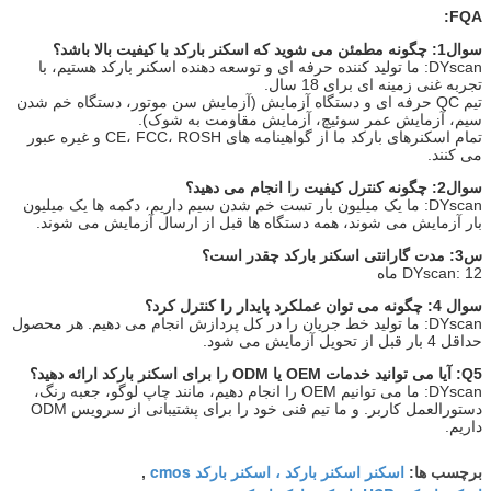
FQA:
سوال1: چگونه مطمئن می شوید که اسکنر بارکد با کیفیت بالا باشد؟
DYscan: ما تولید کننده حرفه ای و توسعه دهنده اسکنر بارکد هستیم، با
تجربه غنی زمینه ای برای 18 سال.
تیم QC حرفه ای و دستگاه آزمایش (آزمایش سن موتور، دستگاه خم شدن
سیم، آزمایش عمر سوئیچ، آزمایش مقاومت به شوک).
تمام اسکنرهای بارکد ما از گواهینامه های CE، FCC، ROSH و غیره عبور
می کنند.
سوال2: چگونه کنترل کیفیت را انجام می دهید؟
DYscan: ما یک میلیون بار تست خم شدن سیم داریم، دکمه ها یک میلیون
بار آزمایش می شوند، همه دستگاه ها قبل از ارسال آزمایش می شوند.
س3: مدت گارانتی اسکنر بارکد چقدر است؟
DYscan: 12 ماه
سوال 4: چگونه می توان عملکرد پایدار را کنترل کرد؟
DYscan: ما تولید خط جریان را در کل پردازش انجام می دهیم. هر محصول
حداقل 4 بار قبل از تحویل آزمایش می شود.
Q5: آیا می توانید خدمات OEM یا ODM را برای اسکنر بارکد ارائه دهید؟
DYscan: ما می توانیم OEM را انجام دهیم، مانند چاپ لوگو، جعبه رنگ،
دستورالعمل کاربر. و ما تیم فنی خود را برای پشتیبانی از سرویس ODM
داریم.
اسکنر اسکنر بارکد ، اسکنر بارکد cmos
برچسب ها:
,