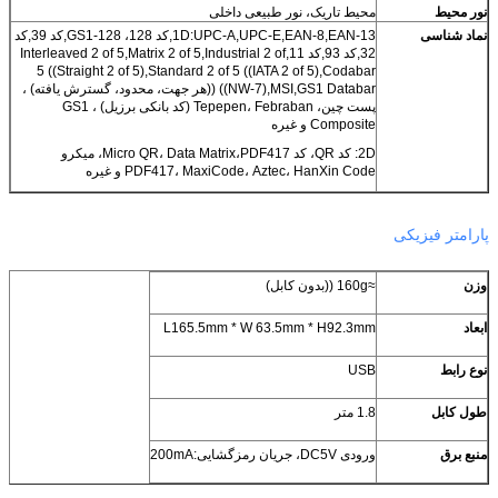
نور محیط
محیط تاریک، نور طبیعی داخلی
نماد شناسی
1D:UPC-A,UPC-E,EAN-8,EAN-13,کد 128، GS1-128,کد 39,کد
32,کد 93,کد 11,Interleaved 2 of 5,Matrix 2 of 5,Industrial 2 of
5 ((Straight 2 of 5),Standard 2 of 5 ((IATA 2 of 5),Codabar
((NW-7),MSI,GS1 Databar ((هر جهت، محدود، گسترش یافته) ،
پست چین، Tepepen، Febraban (کد بانکی برزیل) ، GS1
Composite و غیره
2D: کد QR، کد Micro QR، Data Matrix،PDF417، میکرو
PDF417، MaxiCode، Aztec، HanXin Code و غیره
پارامتر فیزیکی
وزن
≈160g ((بدون کابل)
ابعاد
L165.5mm * W 63.5mm * H92.3mm
نوع رابط
USB
طول کابل
1.8 متر
منبع برق
ورودی DC5V، جریان رمزگشایی:200mA