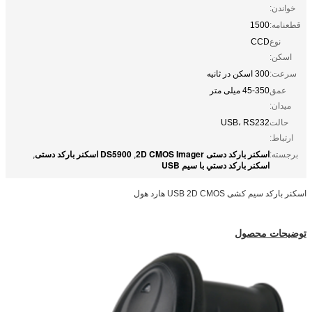
خواندن:
قطعنامه:
1500
نوع
CCD
اسکن:
سرعت:
300 اسکن در ثانیه
عمق
45-350 میلی متر
میدان:
حالت
USB، RS232
ارتباط:
اسکنر بارکد دستی 2D CMOS Imager
DS5900 اسکنر بارکد دستی
برجسته:
,
,
اسکنر بارکد دستي با سيم USB
اسکنر بارکد سیم کشی USB 2D CMOS هارد هول
توضیحات محصول