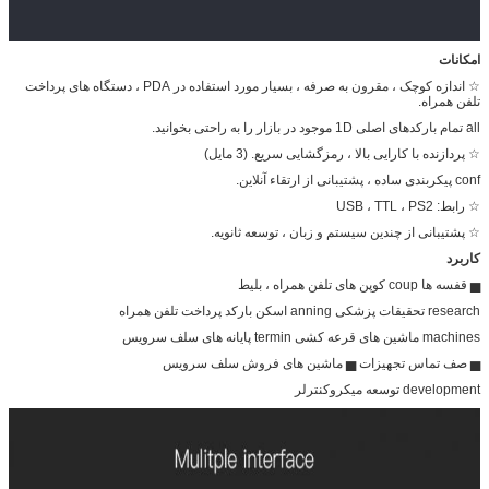
امکانات
☆ اندازه کوچک ، مقرون به صرفه ، بسیار مورد استفاده در PDA ، دستگاه های پرداخت
تلفن همراه.
all تمام بارکدهای اصلی 1D موجود در بازار را به راحتی بخوانید.
☆ پردازنده با کارایی بالا ، رمزگشایی سریع. (3 مایل)
conf پیکربندی ساده ، پشتیبانی از ارتقاء آنلاین.
☆ رابط: USB ، TTL ، PS2
☆ پشتیبانی از چندین سیستم و زبان ، توسعه ثانویه.
کاربرد
▅ قفسه ها coup کوپن های تلفن همراه ، بلیط
research تحقیقات پزشکی anning اسکن بارکد پرداخت تلفن همراه
machines ماشین های قرعه کشی termin پایانه های سلف سرویس
▅ صف تماس تجهیزات ▅ ماشین های فروش سلف سرویس
development توسعه میکروکنترلر