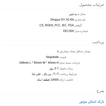
جزئیات محصول
محل منبع:
چین
نام تجاری:
Dingyu/ DY SCAN
گواهی:
CE, ROHS, FCC, IEC, FDA
شماره مدل:
DE1300
پرداخت
مقدار حداقل تعداد سفارش:
1
قیمت:
Negotiate
جزئیات بسته بندی:
188mm L * 95mm W * 40mm H
زمان تحویل:
3-7 روز
شرایط پرداخت:
T / T ، پی پال ، علی بابا
قابلیت ارائه:
10000 قطعه / ماه
شرح
بارکد اسکن موتور