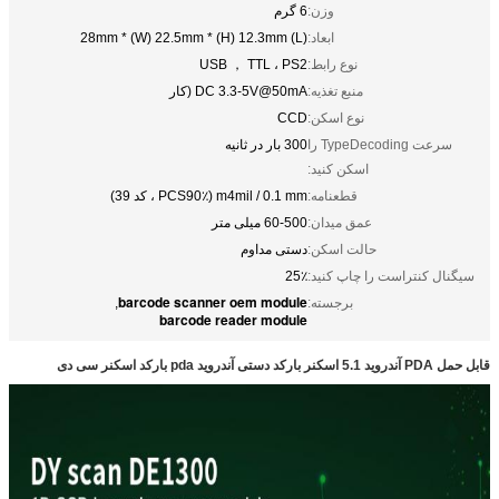
وزن:
6 گرم
ابعاد:
(L) 28mm * (W) 22.5mm * (H) 12.3mm
نوع رابط:
USB ， TTL ، PS2
منبع تغذیه:
DC 3.3-5V@50mA (کار
نوع اسکن:
CCD
سرعت TypeDecoding را
300 بار در ثانیه
اسکن کنید:
قطعنامه:
m4mil / 0.1 mm (PCS90٪ ، کد 39)
عمق میدان:
60-500 میلی متر
حالت اسکن:
دستی مداوم
سیگنال کنتراست را چاپ کنید:
25٪
barcode scanner oem module
برجسته:
,
barcode reader module
قابل حمل PDA آندروید 5.1 اسکنر بارکد دستی آندروید pda بارکد اسکنر سی دی