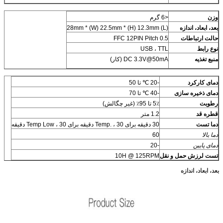
وزن
<6 گرم
بعد، ابعاد، اندازه
(L) 28mm * (W) 22.5mm * (H) 12.3mm
حالت ارتباطات
FFC 12PIN Pitch 0.5
نوع رابط
USB ، TTL
منبع تغذیه
DC 3.3V@50mA (کار)
دمای کارکرد
-20 ℃ تا 50
دمای ذخیره سازی
-40 ℃ تا 70
رطوبت
5٪ تا 95٪ (غیر چگالش)
قطره قد
1.2 متر
دما
تست
30 دقیقه برای Temp. ، 30 دقیقه برای Temp Low ، 30 دقیقه
دما
بالا
60
دمای پایین
-20
تست لرزش حمل و نقل
10H @ 125RPM
بعد، ابعاد، اندازه