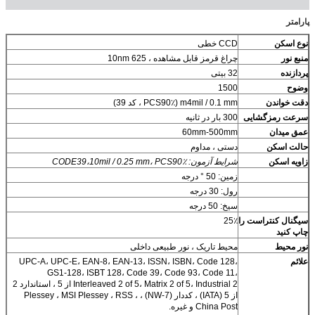
پارامتر
نوع اسکن
CCD خطی
منبع نور
چراغ قرمز قابل مشاهده ، 10nm 625
پردازنده
32 بیتی
وضوح
1500
دقت خواندن
m4mil / 0.1 mm (PCS90٪ ، کد 39)
سرعت رمزگشایی
300 بار در ثانیه
عمق میدان
60mm-500mm
حالت اسکن
دستی ، مداوم
زاویه اسکن
شرایط آزمون: CODE39،10mil / 0.25 mm، PCS90٪
زمین: 50 ° درجه
رول: 30 درجه
سیخ: 50 درجه
سیگنال کنتراست را
25٪
چاپ کنید
نور محیط
محیط تاریک ، نور طبیعی داخلی
علائم
UPC-A، UPC-E، EAN-8، EAN-13، ISSN، ISBN، Code 128،
GS1-128، ISBT 128، Code 39، Code 93، Code 11،
Interleaved 2 of 5، Matrix 2 of 5، Industrial 2 از 5 ، استاندارد 2
از 5 (IATA) ، کددار (NW-7) ، Plessey ، MSI Plessey ، RSS ،
China Post و غیره.