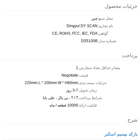
جزئیات محصول
محل منبع:
چین
نام تجاری:
Dingyu/ DY SCAN
گواهی:
CE, ROHS, FCC, IEC, FDA
شماره مدل:
DS5100B
پرداخت
مقدار حداقل تعداد سفارش:
1
قیمت:
Negotiate
جزئیات بسته بندی:
220mm L * 100mm W * H80mm
زمان تحویل:
3-7 روز
شرایط پرداخت:
T / T ، پی پال ، علی بابا
قابلیت ارائه:
10000 قطعه / ماه
شرح
بارکد بیسیم اسکنر