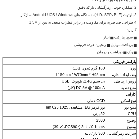
2 عملکرد خوب، رمزگشایی بارکد دقیق
3 بلوتوث (HID، SPP، BLE)، دستگاه های Android / IOS / Windows سازگار
4 طراحی ضد ضربه برای مقاومت در برابر قطرات متعدد به بتن از 1.5M
کاربرد
▅ سوپرمارکت ▅ انبار
▅ پرداخت موبایل ▅ زنجیره خرده فروشی
▅ پیک ▅ بهداشت و درمان
پارامتر فیزیکی
وزن
160 گرم (بدون کابل)
بعد، ابعاد، اندازه
L150mm * W70mm * H95mm
روش ارتباطی
بی سیم 2.4G، بلوتوث، USB
منبع تغذیه
DC 5V @ 100mA (کار)
کارایی
نوع اسکن
CCD خطی
منبع نور
نور قرمز قابل مشاهده، 1025 nm 625
CPU
32 بیتی
وضوح
2500
وضوح
≥3mil / 0.1mm (PCS90٪، کد 39)
سرعت رمزگشایی
300 بار / ثانیه