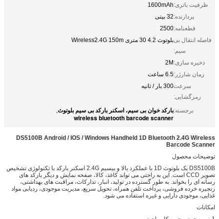
ظرفیت باتری:
1600mAh
پردازنده:
32 بیتی
قطعنامه:
2500
فاصله انتقال بی
بلوتوث 4.2 30 متری Wireless2.4G 150m
سیم:
ذخیره سازی:
2M
زمان شارژر:
6.5 ساعت
سرعت
300 بار / ثانیه
رمزگشایی:
بارکد خوان بی سیم، اسکنر بارکد بی سیم بلوتوث
برجسته:
,
wireless bluetooth barcode scanner
DS5100B Android / IOS / Windows Handheld 1D Bluetooth 2.4G Wireless
Barcode Scanner
توضیحات محصول
DS5100B یک بلوتوث 1D با عملکرد بالا و بیسیم 2.4G اسکنر بارکد با تکنولوژی تشخیص
تصویر CCD است. این به راحتی می تواند کاغذ، کالا، صفحه نمایش و دیگر بارکد های
رسانه ای را بخواند. به طور گسترده در تولید، انبار، تدارکات، مراقبت های بهداشتی،
زنجیره خرده فروشی، پرداخت تلفن همراه، تحویل سریع، مدیریت موجودی، ردیابی مواد
غذایی، موجودی دارایی و غیره استفاده می شود.
امکانات
1 نور و جمع و جور، کار راحت