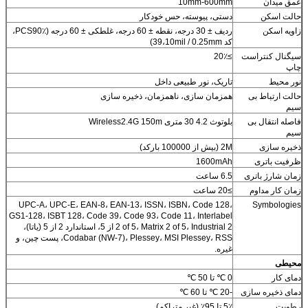
عمق میدان
10mm-600mm
حالت اسکن
دستی، پیوسته، حس خودکار
زاویه اسکن
ردیف ± 30 درجه، نقطه ± 60 درجه، غلطکی ± 60 درجه (PCS90٪،
کد 39،10mil / 0.25mm)
سیگنال کنتراست
≥20٪
چاپ
نور محیط
تاریک، نور طبیعی داخل
حالت ارتباط بی
همزمان سازی، ناهمزمان، ذخیره سازی
سیم
فاصله انتقال بی
بلوتوث 4.2 30 متری Wireless2.4G 150m
سیم
ذخیره سازی
2M (بیش از 100000 بارکد)
ظرفیت باتری
1600mAh
زمان شارژ باتری
6.5 ساعت
زمان کار مداوم
≥20 ساعت
UPC-A، UPC-E، EAN-8، EAN-13، ISSN، ISBN، Code 128،
Symbologies
GS1-128، ISBT 128، Code 39، Code 93، Code 11، Interlabel
2 of 5، Matrix 2 of 5، Industrial 2 از 5، استاندارد 2 از 5 (یاتا)،
Codabar (NW-7)، Plessey، MSI Plessey، RSS، پست چین، و
غیره.
محیطی
دمای کار
0 ℃ تا 50 ℃
دمای ذخیره سازی
-20 ℃ تا 60 ℃
رطوبت
5٪ تا 95٪ (غیر متراکم)