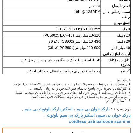
قطره ارتفاع
1.5 متر
تست ارتعاش حمل
10H @ 125RPM
و نقل
عمق میدان
3 ماه
60-100mm (PCS90٪، کد 39)
13 دقیقه
10-320 میلی متر (PCS90٪، EAN-13)
20 دقیقه
10-430 میلی متر (PCS90٪، کد 39)
40 میلی لیتر
110-600 میلیمتر (PCS90٪، کد 39)
لیست لوازم جانبی
کابل داده (کابل
USB، اسکنر را به یک دستگاه میزبان و شارژ وصل کنید.
شارژ)
گیرنده
مورد استفاده برای دریافت و انتقال اطلاعات اسکنر.
خدمات ما
1. پرسش شما مربوط به محصولات ما و یا قیمت خواهد شد در 24 ساعت پاسخ داد.
2. کارکنان با تجربه برای پاسخ به تمام سوالات خود را به زبان انگلیسی.
3. حفاظت از منطقه فروش خود، ایده های طراحی و تمام اطلاعات شخصی شما.
4. مهندسان می توانند به شما در حل هر گونه مشکلات فنی کمک کنند.
5. 1 سال گارانتی.
بارکد خوان بی سیم ، اسکنر بارکد بلوتوث بی سیم
برچسب ها:
,
بارکد خوان بی سیم، اسکنر بارکد بی سیم بلوتوث
,
cordless usb barcode scanner