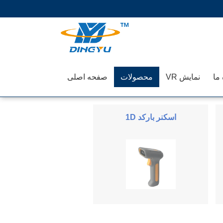
 ما
نمایش VR
محصولات
صفحه اصلی
اسکنر بارکد 1D