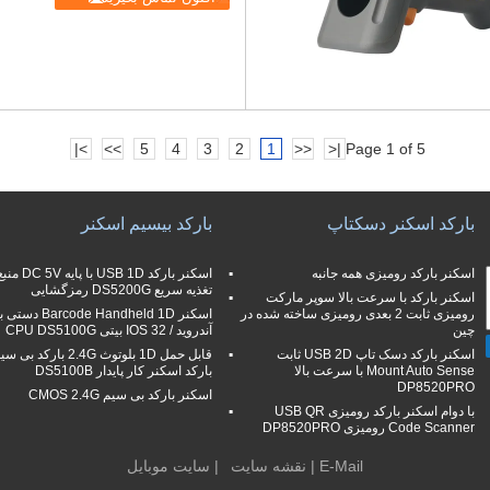
>|
>>
5
4
3
2
1
<<
|<
Page 1 of 5
بارکد اسکنر دسکتاپ
بارکد بیسیم اسکنر
اسکنر بارکد رومیزی همه جانبه
اسکنر بارکد USB 1D با پایه DC 5V 
تغذیه سریع DS5200G رمزگشایی
اسکنر بارکد با سرعت بالا سوپر مارکت
رومیزی ثابت 2 بعدی رومیزی ساخته شده در
اسکنر arcode Handheld 1D
چین
آندروید / IOS 32 بیتی CPU DS5100G
اسکنر بارکد دسک تاپ USB 2D ثابت
قابل حمل 1D بلوتوث 2.4G بارکد بی 
Mount Auto Sense با سرعت بالا
بارکد اسکنر کار پایدار DS5100B
DP8520PRO
اسکنر بارکد بی سیم CMOS 2.4G
با دوام اسکنر بارکد رومیزی USB QR
Code Scanner رومیزی DP8520PRO
E-Mail
|
نقشه سایت
| سایت موبایل