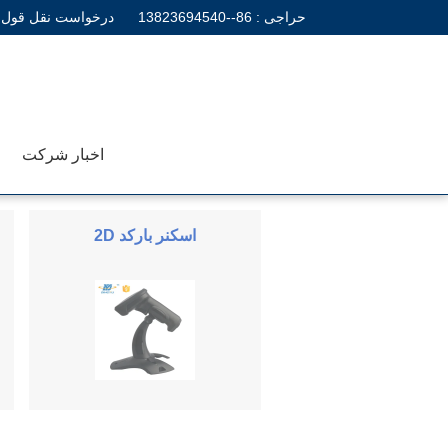
حراجی :
86--13823694540
درخواست نقل قول
اخبار شرکت
اسکنر بارکد 2D