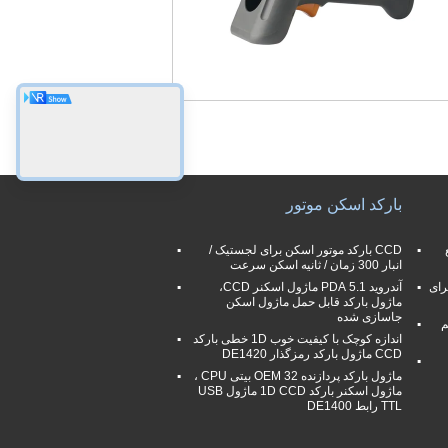
بارکد اسکن موتور
منبع
CCD بارکد موتور اسکن برای لجستیک /
انبار 300 زمان / ثانیه اسکن سرعت
B دستی برای
آندروید 5.1 PDA ماژول اسکنر CCD،
ماژول بارکد قابل حمل ماژول اسکن
جاسازی شده
سیم
اندازه کوچک با کیفیت خوب 1D خطی بارکد
CCD ماژول بارکد رمزگذار DE1420
ماژول بارکد پردازنده OEM 32 بیتی CPU ،
ماژول اسکنر بارکد 1D CCD ماژول USB
TTL رابط DE1400