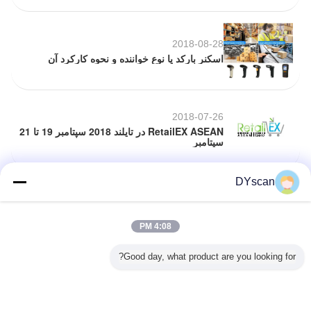
2018-08-28
اسکنر بارکد یا نوع خواننده و نحوه کارکرد آن
2018-07-26
RetailEX ASEAN در تایلند 2018 سپتامبر 19 تا 21
سپتامبر
DYscan
2018-07-26
DUBAI GITEX 2018 اکتبر 14 تا 18
4:08 PM
Good day, what product are you looking for?
2018-07-27
COMPUTEX تایپه 2018 نمایشگاه 5 تا 9 ژوئن