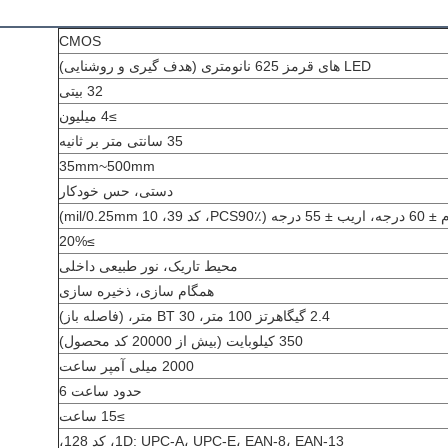
CMOS
LED های قرمز 625 نانومتری (هدف گیری و روشنایی)
32 بیتی
≥4 میلیون
35 سانتی متر بر ثانیه
35mm~500mm
دستی، حس خودکار
≥20%
محیط تاریک، نور طبیعی داخلی
همگام سازی، ذخیره سازی
2.4 گیگاهرتز 100 متر، BT 30 متر، (فاصله باز)
350 کیلوبایت (بیش از 20000 کد محصول)
2000 میلی آمپر ساعت
حدود ساعت 6
≥15 ساعت
1D: UPC-A، UPC-E، EAN-8، EAN-13، کد 128،