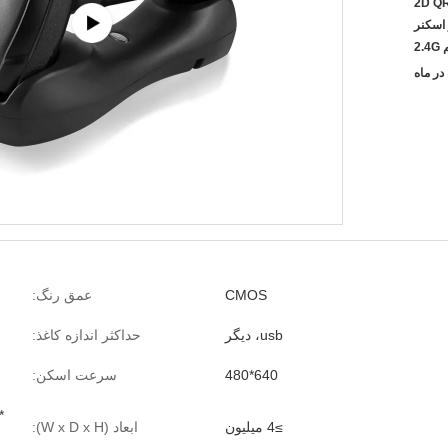
تی 2D QR Code
 POS شارژ اسکنر
2
CMOS
عمق رنگ:
usb، دیگر
حداکثر اندازه کاغذ:
640*480
سرعت اسکن:
*
≥4 میلیون
ابعاد (W x D x H):