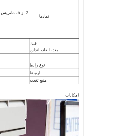
2 از 5، ماتریس 2 از 5، صنعتی 2 از 5 (مستقیم 2 از 5)، کودابار (NW-7)، MSI، GS1
نمادها
وزن
بعد، ابعاد، اندازه
نوع رابط
ارتباط
منبع تغذیه
امکانات