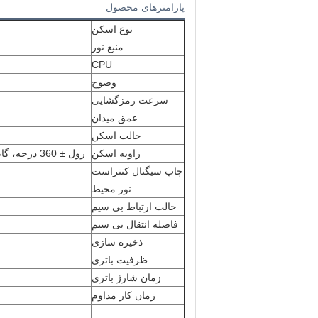
پارامترهای محصول
نوع اسکن
منبع نور
CPU
وضوح
سرعت رمزگشایی
عمق میدان
حالت اسکن
زاویه اسکن
رول ± 360 درجه، گام ± 60 درجه، اریب ± 55 درجه (PCS90٪، کد 39، 10 mil/0.25mm)
چاپ سیگنال کنتراست
نور محیط
حالت ارتباط بی سیم
فاصله انتقال بی سیم
ذخیره سازی
ظرفیت باتری
زمان شارژ باتری
زمان کار مداوم