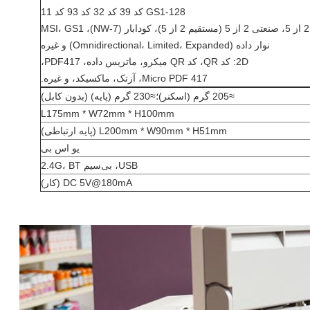
GS1-128 کد 39 کد 32 کد 93 کد 11
نوار داده (Omnidirectional، Limited، Expanded) و غیره
2D: کد QR، کد QR میکرو، ماتریس داده، PDF417،
Micro PDF 417، آزتک، ماکسیکد، و غیره.
≈205 گرم (اسکنر)؛≈230 گرم (پایه) (بدون کابل)
L175mm * W72mm * H100mm
L200mm * W90mm * H51mm (پایه ارتباطی)
یو اس بی
USB، بی‌سیم 2.4G، BT
DC 5V@180mA (کار)