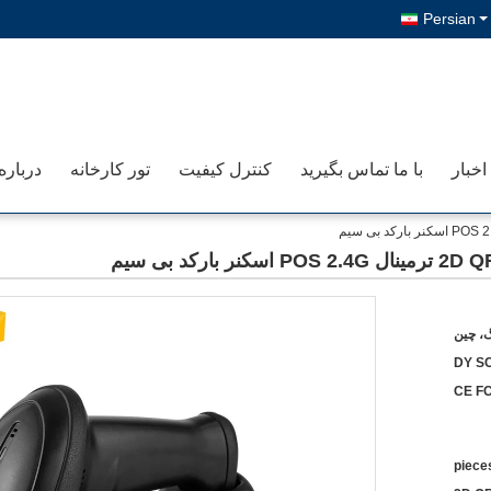
Persian
اخبار
با ما تماس بگیرید
کنترل کیفیت
تور کارخانه
درباره
گ، چین
DY S
CE F