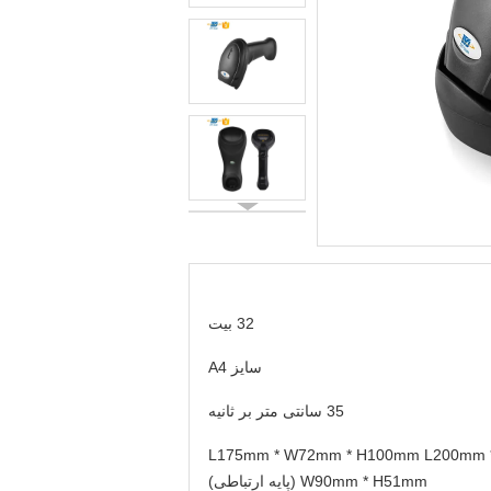
32 بیت
سایز A4
35 سانتی متر بر ثانیه
L175mm * W72mm * H100mm L200mm 
W90mm * H51mm (پایه ارتباطی)