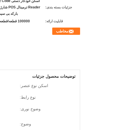
اسکن خودکار دس
جزئیات بسته بندی:
Reader ترمینال
بارکد بی سیم .4G
قابلیت ارائه:
100000 قطعه/قطعه در ماه
مخاطب
توضیحات محصول جزئیات
اسکن نوع عنصر:
نوع رابط:
وضوح نوری:
وضوح: