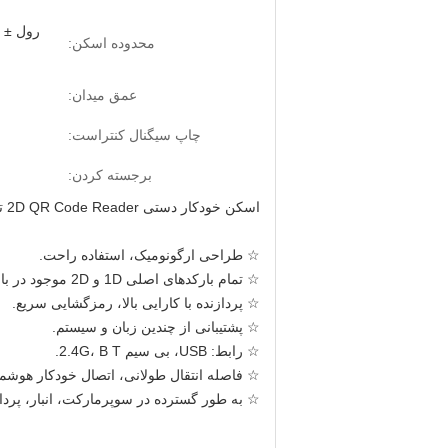
محدوده اسکن:
عمق میدان:
چاپ سیگنال کنتراست:
برجسته کردن:
اسکن خودکار دستی 2D QR Code Reader ترمینال POS شارژ اسکنر بارکد بی سیم 2.4G
☆ طراحی ارگونومیک، استفاده راحت.
☆ تمام بارکدهای اصلی 1D و 2D موجود در بازار را به راحتی بخوانید.
☆ پردازنده با کارایی بالا، رمزگشایی سریع.
☆ پشتیبانی از چندین زبان و سیستم.
☆ رابط: USB، بی سیم 2.4G، B T.
☆ فاصله انتقال طولانی، اتصال خودکار هوشم
☆ به طور گسترده در سوپرمارکت، انبار، پرد