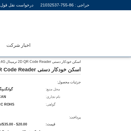
حراجی :
86-755-21032537
درخواست نقل قول
اخبار شرکت
اسکن خودکار دستی 2D QR Code Reader ترمینال POS 2.4G اسکنر بارکد بی سیم
اسکن خودکار دستی 2D QR Code Reader ترمینال POS 2.4G اسکنر بارکد بی سیم
جزئیات محصول:
محل منبع:
گوانگدون
نام تجاری:
CAN
گواهی:
CC ROHS
پرداخت:
قیمت:
$20.00 - $35.00/pieces