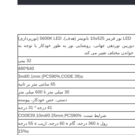
LED نور قرمز 525±10 نانومتر (هدف)، 5600K LED (نورپردازی)
دوربین نوردهی جهانی، روشنایی نور به طور خودکار با توجه به
خواندن مختلف تغییر می کند.
32 بیتی
640*480
≥3mil/0.1mm (PCS90%,CODE 39)
65 سانتی متر بر ثانیه
30 میلی متر تا 600 میلی متر
دستی، حس خودکار، پیوسته
41 درجه * 31 درجه
شرایط تست: CODE39,10mil/0.25mm,PCS90%
رول ± 360 درجه، گام ± 60 درجه، اریب ± 55 درجه
≥15%