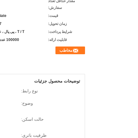
مقدار حداقل تعداد
سفارش:
قیمت:
iate
زمان تحویل:
-7
شرایط پرداخت:
T / T ، پی پال ، علی بابا
قابلیت ارائه:
100000 عدد در ماه
مخاطب
توضیحات محصول جزئیات
نوع رابط:
وضوح:
حالت اسکن:
ظرفیت باتری: