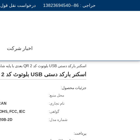
حراجی :
86--13823694540
درخواست نقل قول
اخبار شرکت
اسکنر بارکد دستی USB بلوتوث کد QR 2 بعدی با پایه شارژ DS6520B-2D
اسکنر بارکد دستی USB بلوتوث کد QR 2 بعدی با پایه شارژ DS6520B-2D
جزئیات محصول:
محل منبع:
نام تجاری:
CAN
گواهی:
OHS, FCC, IEC
شماره مدل:
20B-2D
پرداخت: