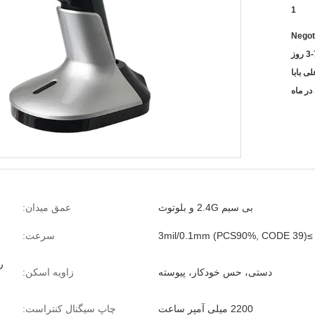
1
Negot
3 روز
بی سیم 2.4G و بلوتوث
عمق میدان:
≥3mil/0.1mm (PCS90%, CODE 39)
سرعت:
دستی، حس خودکار، پیوسته
زاویه اسکن:
2200 میلی آمپر ساعت
چاپ سیگنال کنتراست: