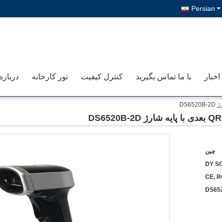
Persian
اخبار
با ما تماس بگیرید
کنترل کیفیت
تور کارخانه
درباره
چين
DY S
CE, R
DS65