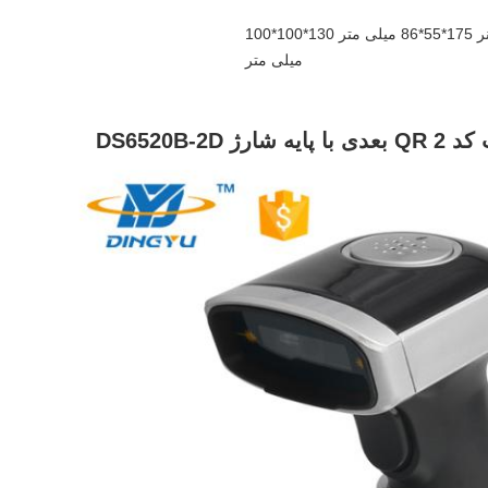
پایه اسکنر 175*55*86 میلی متر 130*100*100
میلی متر