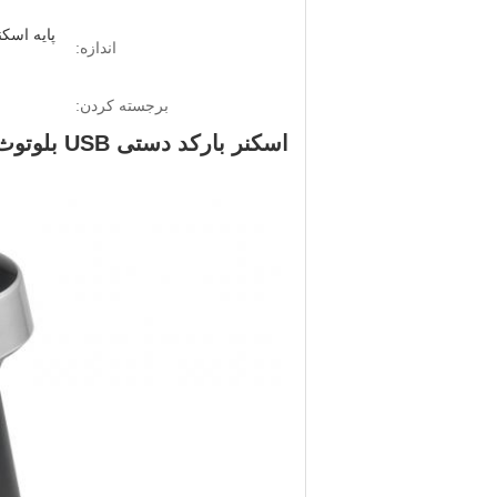
اندازه:
برجسته کردن:
اسکنر بارکد دستی USB بلوتوث کد QR 2 بعدی با پایه شارژ DS6520B-2D