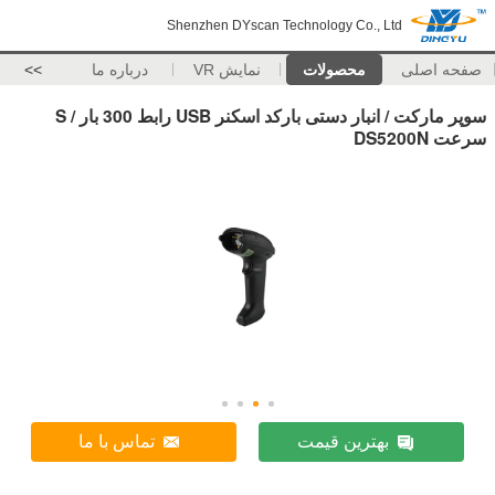
Shenzhen DYscan Technology Co., Ltd
صفحه اصلی
محصولات
نمایش VR
درباره ما
>>
سوپر مارکت / انبار دستی بارکد اسکنر USB رابط 300 بار / S
سرعت DS5200N
بهترین قیمت
تماس با ما