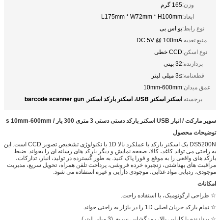
وزن:
165 گرم
ابعاد:
L175mm * W72mm * H100mm
نوع رابط:
یو اس بی
منبع تغذیه:
DC 5V @ 100mA
نوع اسکن:
CCD خطی
پردازنده:
32 بیتی
قطعنامه:
≥3 میلی لیتر
عمق میدان:
10mm-600mm
اسکنر اسکنر USB، اسکنر بارکد اسکنر
barcode scanner gun
برجسته:
,
سوپر مارکت / انبار USB اسکنر بارکد دستی دستی 3 متری 300 بار / s 10mm-600mm
توضیحات محصول
DS5200N یک اسکنر بارکد با عملکرد بالا 1D با تکنولوژی تشخیص تصویر CCD است. این
به راحتی می تواند کاغذ، کالا، صفحه نمایش و دیگر بارکد های رسانه ای را بخواند. ضبط
بارکد های واقعی را به موقع و فورا پاک کنید. به طور گسترده در تولید، انبار، تدارکات،
مراقبت های بهداشتی، زنجیره خرده فروشی، پرداخت تلفن همراه، تحویل سریع، مدیریت
موجودی، ردیابی مواد غذایی، موجودی دارایی و غیره استفاده می شود.
امکانات
☆ طراحی ارگونومیک، با استفاده راحت.
☆ تمام بارکد جریان اصلی 1D را در بازار به راحتی خواند.
☆ پردازنده با کارایی بالا، رمزگشایی سریع. (3 میلی لیتر)