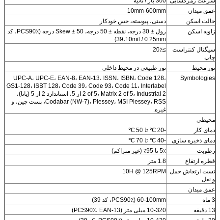
سرعت رمزگشایی
300 بار / ثانیه
عمق میدان
10mm-600mm
حالت اسکن
دستی، پیوسته، حس خودکار
زاویه اسکن
رول ± 30 درجه، نقطه ± 50 درجه، Skew ± 50 درجه (PCS90٪، کد
39،10mil / 0.25mm)
سیگنال کنتراست
≥20٪
چاپ
نور محیط
نور طبیعی در محیط داخلی
UPC-A، UPC-E، EAN-8، EAN-13، ISSN، ISBN، Code 128،
Symbologies
GS1-128، ISBT 128، Code 39، Code 93، Code 11، Interlabel
2 of 5، Matrix 2 of 5، Industrial 2 از 5، استاندارد 2 از 5 (یاتا)،
Codabar (NW-7)، Plessey، MSI Plessey، RSS، پست چین، و
غیره.
محیطی
دمای کار
-20 ℃ تا 50 ℃
دمای ذخیره سازی
-40 ℃ تا 70 ℃
رطوبت
5٪ تا 95٪ (غیر متراکم)
قطره ارتفاع
1.8 متر
تست ارتعاش حمل
10H @ 125RPM
و نقل
عمق میدان
3 ماه
60-100mm (PCS90٪، کد 39)
13 دقیقه
10-320 میلی متر (PCS90٪، EAN-13)