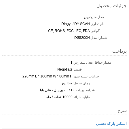
جزئیات محصول
محل منبع:
چین
نام تجاری:
Dingyu/ DY SCAN
گواهی:
CE, ROHS, FCC, IEC, FDA
شماره مدل:
DS5200N
پرداخت
مقدار حداقل تعداد سفارش:
1
قیمت:
Negotiate
جزئیات بسته بندی:
220mm L * 100mm W * 80mm H
زمان تحویل:
3-7 روز
شرایط پرداخت:
T / T ، پی پال ، علی بابا
قابلیت ارائه:
10000 قطعه / ماه
شرح
اسکنر بارکد دستی