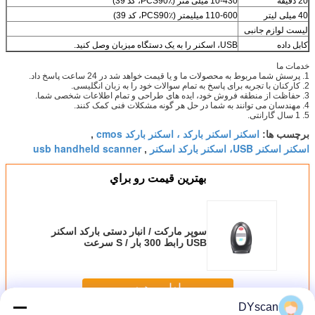
20 دقیقه
10-430 میلی متر (PCS90٪، کد 39)
40 میلی لیتر
110-600 میلیمتر (PCS90٪، کد 39)
لیست لوازم جانبی
کابل داده
USB، اسکنر را به یک دستگاه میزبان وصل کنید.
خدمات ما
1. پرسش شما مربوط به محصولات ما و یا قیمت خواهد شد در 24 ساعت پاسخ داد.
2. کارکنان با تجربه برای پاسخ به تمام سوالات خود را به زبان انگلیسی.
3. حفاظت از منطقه فروش خود، ایده های طراحی و تمام اطلاعات شخصی شما.
4. مهندسان می توانند به شما در حل هر گونه مشکلات فنی کمک کنند.
5. 1 سال گارانتی.
اسکنر اسکنر بارکد ، اسکنر بارکد cmos
برچسب ها:
,
اسکنر اسکنر USB، اسکنر بارکد اسکنر
usb handheld scanner
,
بهترين قيمت رو براي
سوپر مارکت / انبار دستی بارکد اسکنر
USB رابط 300 بار / S سرعت
DS5200N
ادامه هید
DYscan