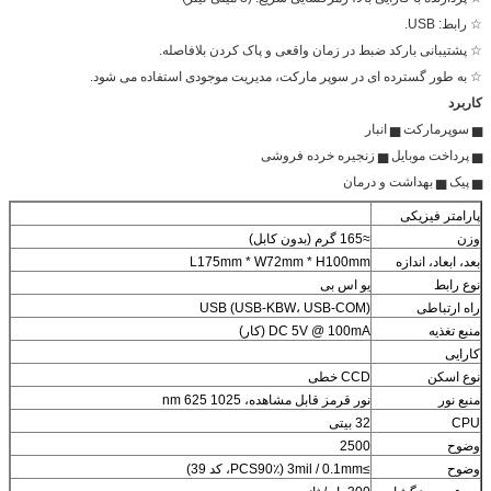
☆ رابط: USB.
☆ پشتیبانی بارکد ضبط در زمان واقعی و پاک کردن بلافاصله.
☆ به طور گسترده ای در سوپر مارکت، مدیریت موجودی استفاده می شود.
کاربرد
▅ سوپرمارکت ▅ انبار
▅ پرداخت موبایل ▅ زنجیره خرده فروشی
▅ پیک ▅ بهداشت و درمان
پارامتر فیزیکی
وزن
≈165 گرم (بدون کابل)
بعد، ابعاد، اندازه
L175mm * W72mm * H100mm
نوع رابط
یو اس بی
راه ارتباطی
USB (USB-KBW، USB-COM)
منبع تغذیه
DC 5V @ 100mA (کار)
کارایی
نوع اسکن
CCD خطی
منبع نور
نور قرمز قابل مشاهده، 1025 nm 625
CPU
32 بیتی
وضوح
2500
وضوح
≥3mil / 0.1mm (PCS90٪، کد 39)