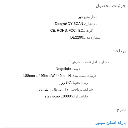
جزئیات محصول
محل منبع:
چین
نام تجاری:
Dingyu/ DY SCAN
گواهی:
CE, ROHS, FCC, IEC
شماره مدل:
DE2290
پرداخت
مقدار حداقل تعداد سفارش:
1
قیمت:
Negotiate
جزئیات بسته بندی:
188mm L * 95mm W * 40mm H
زمان تحویل:
3-7 روز
شرایط پرداخت:
T / T ، پی پال ، علی بابا
قابلیت ارائه:
10000 قطعه / ماه
شرح
بارکد اسکن موتور