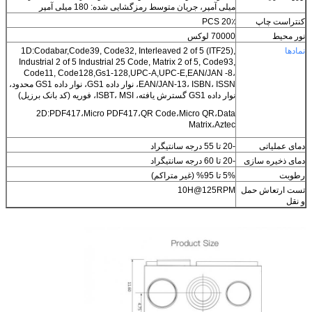
میلی آمپر، جریان متوسط ​​رمزگشایی شده: 180 میلی آمپر
کنتراست چاپ
20٪ PCS
نور محیط
70000 لوکس
نمادها
1D:Codabar,Code39, Code32, Interleaved 2 of 5 (ITF25),
Industrial 2 of 5 Industrial 25 Code, Matrix 2 of 5, Code93,
Code11, Code128,Gs1-128,UPC-A,UPC-E,EAN/JAN -8،
EAN/JAN-13، ISBN، ISSN، نوار داده GS1، نوار داده GS1 محدود،
نوار داده GS1 گسترش یافته، ISBT، MSI، فوریه (کد بانک برزیل)
2D:PDF417،Micro PDF417،QR Code،Micro QR،Data
Matrix،Aztec
دمای عملیاتی
-20 تا 55 درجه سانتیگراد
دمای ذخیره سازی
-20 تا 60 درجه سانتیگراد
رطوبت
5% تا 95% (غیر متراکم)
تست ارتعاش حمل
10H@125RPM
و نقل