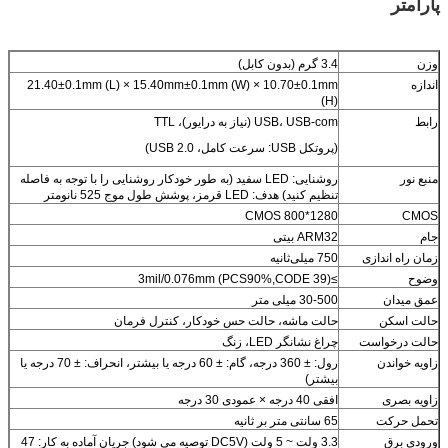
پارامتر
وزن
3.4 گرم (بدون کابل)
اندازه
21.40±0.1mm (L) × 15.40mm±0.1mm (W) × 10.70±0.1mm
(H)
رابط
USB، USB-com (نیاز به درایور)، TTL
(پروتکل USB: سرعت کامل، USB 2.0)
منبع نور
روشنایی: LED سفید (به طور خودکار روشنایی را با توجه به فاصله
تنظیم کنید) هدف: LED قرمز، پوشش طول موج 525 نانومتر
1280*800 CMOS
CMOS
جام
ARM32 بیتی
زمان راه اندازی
750 میلی‌ثانیه
وضوح
≥3mil/0.076mm (PCS90%,CODE 39)
عمق میدان
30-500 میلی متر
حالت اسکن
حالت ماشه، حالت حس خودکار، کنترل فرمان
حالت درخواست
چراغ نشانگر LED، زنگ
زاویه خواندن
رول: ± 360 درجه، گام: ± 60 درجه یا بیشتر، انحراف: ± 70 درجه یا
بیشتر)
زاویه بصری
افقی 40 درجه × عمودی 30 درجه
تحمل حرکت
65 سانتی متر بر ثانیه
ورودی برق
3.3 ولت ~ 5 ولت (DC5V توصیه می شود) جریان آماده به کار: 47