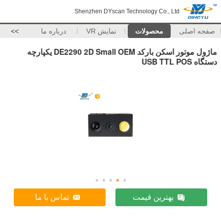
Shenzhen DYscan Technology Co., Ltd
صفحه اصلی
محصولات
نمایش VR
درباره ما
>>
ماژول موتور اسکن بارکد DE2290 2D Small OEM یکپارچه
دستگاه USB TTL POS
بهترین قیمت
تماس با ما