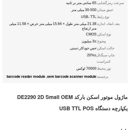
سرعت رمزگشایی:
65 سانتی متر بر ثانیه
عمق میدان:
30-500 میلی متر
نوع رابط:
USB، TTL
بعد، ابعاد، اندازه:
21.38 میلی متر طول × 15.84 میلی متر عرض × 11.58 میلی
متر ارتفاع
نوع اسکن:
CMOS
وضوح:
≥3 میلیون
حالت اسکن:
حس خودکار دستی
چاپ سیگنال
≥20%
کنتراست:
نور محیط:
70000 لوکس
barcode reader module
oem barcode scanner module
برجسته:
,
ماژول موتور اسکن بارکد DE2290 2D Small OEM
یکپارچه دستگاه USB TTL POS