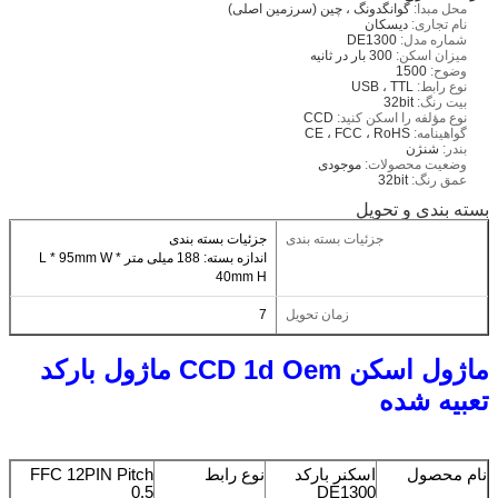
محل مبدا:
گوانگدونگ ، چین (سرزمین اصلی)
نام تجاری:
دیسکان
شماره مدل:
DE1300
میزان اسکن:
300 بار در ثانیه
وضوح:
1500
نوع رابط:
USB ، TTL
بیت رنگ:
32bit
نوع مؤلفه را اسکن کنید:
CCD
گواهینامه:
CE ، FCC ، RoHS
بندر:
شنژن
وضعیت محصولات:
موجودی
عمق رنگ:
32bit
بسته بندی و تحویل
جزئیات بسته بندی
جزئیات بسته بندی
اندازه بسته: 188 میلی متر L * 95mm W *
40mm H
زمان تحویل
7
ماژول اسکن CCD 1d Oem ماژول بارکد
تعبیه شده
نام محصول
اسکنر بارکد
نوع رابط
FFC 12PIN Pitch
0.5
DE1300