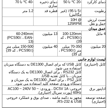
دمای کارکرد
-20 ℃ تا 50
دمای ذخیره
-40 ℃ تا 70
سازی
رطوبت
5٪ تا 95٪ (غیر
قطره قد
1.2 متر
چگالش)
تست لرزش
10H @
حمل و نقل
125RPM
عمق میدان
4 مایل
100-120mm
13 ميليون
60-240mm
(PCS90٪ ، کد
(PCS90٪ ، EAN-
13)
39)
20 ميليون
70-350 میلی
40 ميليون
150-500 میلی متر
متر (PCS90٪ ،
(PCS90٪ ، کد 39)
کد 39)
لیست لوازم جانبی
کابل (اختیاری)
کابل USB که برای اتصال DE1300 به دستگاه میزبان
استفاده می شود.
کابل RS232 ، برای اتصال DE1300 به یک دستگاه
میزبان ، با کابل تغذیه USB.
کابل PS2 ، برای اتصال DE1300 به یک میزبان و
دستگاه ورودی صفحه کلید استفاده می شود.
اداپتور برق
خروجی: DC5V 1A ، ورودی: AC100 ~ 240V 50 ~
60Hz (پورت سریال اختیاری).
صفحه توسعه
مجهز به دکمه ماشه ، صدای بوق و عملکرد خروجی
(اختیاری)
RS-232 & USB.