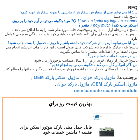
RFQ
س: آیا می توانم قبل از سفارش سفارش آزمایشی یا نمونه سفارش تهیه کنم؟
پاسخ: بله ، حتما
Q: How can i print my logo on scanner?
س: چگونه می توانم آرم خود را بر روی
اسکنر چاپ کنم؟
how much ?
چقدر ؟
پاسخ: در مرحله اول ، pls آرم و موقعیت چاپ موردنظر شما را به ما اطلاع می دهد ،
سپس ما به زودی نمونه ای برای تأیید شما تهیه خواهیم کرد. هزینه بستگی به برخی عوامل
دارد.
س: آیا می توانیم آرم یا نام شرکت خود داشته باشیم تا روی محصول یا بسته چاپ شود؟
پاسخ: بله ، چاپگر با آرم یا نام شرکت قابل قبول است ، این کار با چاپ ابریشم انجام می
شود ، لطفا برای اطلاعات بیشتر با ما تماس بگیرید.
س: در مورد ضمانت شما چطور؟
پاسخ: خریدار از زمان خرید از ما از 1 سال ضمانت برخوردار می شود
س: اگر اسکنر کار نمی کند ، چگونه می توانیم انجام دهیم؟
پاسخ: لطفاً با مسائلی که دارید با نماینده فروش مربوطه تماس بگیرید و آنها را مطلع کنید
ماژول بارکد خوان ، ماژول اسکنر بارکد OEM
برچسب ها:
,
ماژول اسکنر بارکد OEM، ماژول بارکد خوان
,
oem barcode scanner module
بهترين قيمت رو براي
قابل حمل مینی بارکد موتور اسکن برای
قفسه / ماشین خدمات خود