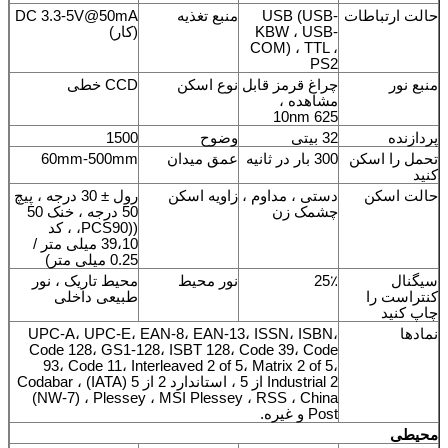
حالت ارتباطات
USB (USB-
منبع تغذیه
DC 3.3-5V@50mA
KBW ، USB-
(کار)
COM) ، TTL ،
PS2
منبع نور
چراغ قرمز قابل
نوع اسکن
CCD خطی
مشاهده ،
10nm 625
پردازنده
32 بیتی
وضوح
1500
تحمل را اسکن
300 بار در ثانیه
عمق میدان
60mm-500mm
کنید
حالت اسکن
دستی ، مداوم ،
زاویه اسکن
رول ± 30 درجه ، پیچ
چشمک زن
50 درجه ، خنک 50
((PCS90، ، کد
39،10 میلی متر /
0.25 میلی متر)
سیگنال
25٪
نور محیط
محیط تاریک ، نور
کنتراست را
طبیعی داخلی
چاپ کنید
نمادها
UPC-A، UPC-E، EAN-8، EAN-13، ISSN، ISBN،
Code 128، GS1-128، ISBT 128، Code 39، Code
93، Code 11، Interleaved 2 of 5، Matrix 2 of 5،
Industrial 2 از 5 ، استاندارد 2 از 5 (IATA) ، Codabar
(NW-7) ، Plessey ، MSI Plessey ، RSS ، China
Post و غیره.
محیطی