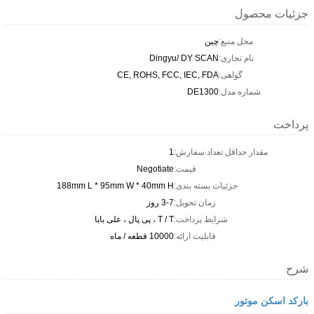
جزئیات محصول
محل منبع:
چین
نام تجاری:
Dingyu/ DY SCAN
گواهی:
CE, ROHS, FCC, IEC, FDA
شماره مدل:
DE1300
پرداخت
مقدار حداقل تعداد سفارش:
1
قیمت:
Negotiate
جزئیات بسته بندی:
188mm L * 95mm W * 40mm H
زمان تحویل:
3-7 روز
شرایط پرداخت:
T / T ، پی پال ، علی بابا
قابلیت ارائه:
10000 قطعه / ماه
شرح
بارکد اسکن موتور