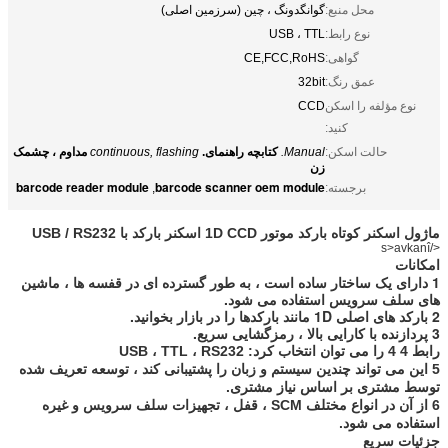
محل منبع:
گوانگدونگ ، چین (سرزمین اصلی)
نوع رابط:
USB ، TTL
گواهی:
CE,FCC,RoHS
عمق رنگ:
32bit
نوع مؤلفه را اسکن
CCD
کنید:
حالت اسکن:
Manual.
کتابچه راهنمای.
continuous, flashing
مداوم ، چشمک
زن
barcode reader module
barcode scanner oem module
برجسته:
,
ماژول اسکنر کوتاه بارکد موتور 1D CCD اسکنر بارکد با USB / RS232
</s>avkanî
امکانات
1 دارای یک ساختار ساده است ، به طور گسترده ای در قفسه ها ، ماشین
های سلف سرویس استفاده می شود.
2 بارکد های اصلی 1D مانند بارکدها را در بازار بخوانید.
3 پردازنده با کارایی بالا ، رمزگشایی سریع.
رابط 4 4 را می توان انتخاب کرد: USB ، TTL ، RS232
5 این می تواند چندین سیستم و زبان را پشتیبانی کند ، توسعه تعریف شده
توسط مشتری بر اساس نیاز مشتری.
6 از آن در انواع مختلف SCM ، قفل ، تجهیزات سلف سرویس و غیره
استفاده می شود.
جزئیات سریع