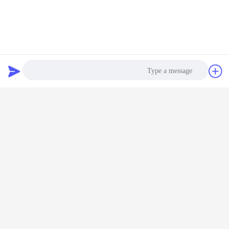
گپ
درخواست نقل
قول
Photo
Video Call
Audio Call