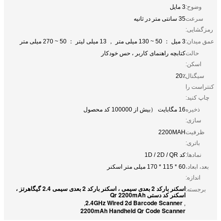
وضوح:
3 مایل
سرعت
35 سانتی متر در ثانیه
رمزگشایی:
عمق میدان:
3 میل ： 50 ~ 130 میلی متر ， 13 میلی لیتر ： 50 ~ 270 میلی متر
حالت
کتابچه راهنمای کاربر ، حس خودکار
اسکن:
سیگنال
20٪
کنتراست را
چاپ کنید:
ذخیره
16 مگابایت （بیش از 100000 کد محصول
سازی:
ظرفیت
2200MAH
باتری:
نمادها:
کد 1D / 2D / QR
بعد، ابعاد،
60 * 115 * 170 میلی متر اسکنر
اندازه:
اسکنر بارکد 2 بعدی سیمی ، اسکنر بارکد 2 بعدی سیمی 2.4 گیگاهرتز ،
برجسته:
اسکنر کد دستی Qr 2200mAh
2.4GHz Wired 2d Barcode Scanner
,
,
2200mAh Handheld Qr Code Scanner