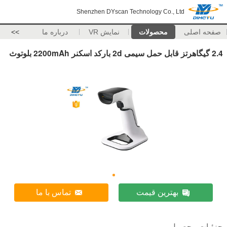
Shenzhen DYscan Technology Co., Ltd
صفحه اصلی
محصولات
نمایش VR
درباره ما
>>
2.4 گیگاهرتز قابل حمل سیمی 2d بارکد اسکنر 2200mAh بلوتوث
بهترین قیمت
تماس با ما
جزئیات محصول