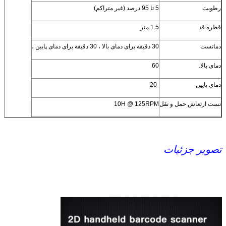
رطوبت
5 تا 95 درصد (غیر متراکم)
ظرفیت باتری
2200mAh
قطره قد
1.5 متر
زمان شارژ باتری
حدود 5 ساعت
دماتست
30 دقیقه برای دمای بالا ، 30 دقیقه برای دمای پایین ،
زمان کار مداوم
≥16 ساعت
دمای بالا.
60
نمادشناسی
1D: Codabar ، Code39 ، Code32 ، 2 از 5 (ITF25) ، 2 از 5
دمای پایین
-20
صنعتی ، ماتریس 2 از 5 ، Code93 ، Code11 ، Code128 ، Gs1-
128 ، UPC-A ، UPC-E ، EAN / JAN-8 ، 2 پایگاه داده EAN / JAN-
13 ، ISBN ، ISSN ، GS1 ، پایگاه داده GS1 محدود ، پایگاه داده
تست ارتعاش حمل و نقل
10H @ 125RPM
GS1 گسترش یافته ، ISBT
2D: PDF417 ، Micro PDF417 ، QR Code ، Micro QR ، ماتریس
داده ، آزتک
تصویر جزئیات