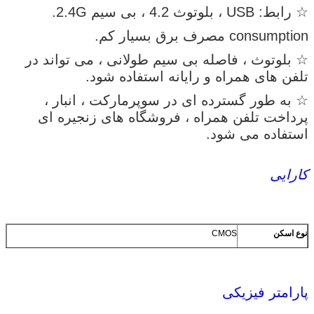
☆ رابط: USB ، بلوتوث 4.2 ، بی سیم 2.4G.
consumption مصرف برق بسیار کم.
☆ بلوتوث ، فاصله بی سیم طولانی ، می تواند در
تلفن های همراه و رایانه استفاده شود.
☆ به طور گسترده ای در سوپرمارکت ، انبار ،
پرداخت تلفن همراه ، فروشگاه های زنجیره ای
استفاده می شود.
کارایی
نوع اسکن
CMOS
منبع نور
LED قرمز 525 ± 10nm (هدف) ، 5600K LED (روشنایی)
پردازنده
32 بیتی
پارامتر فیزیکی