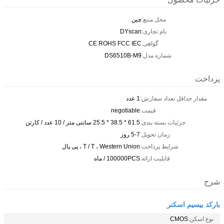
محل منبع:
چین
نام تجاری:
DYscan
گواهی:
CE ROHS FCC IEC
شماره مدل:
DS6510B-M9
پرداخت
مقدار حداقل تعداد سفارش:
1 عدد
قیمت:
negotiable
جزئیات بسته بندی:
61.5 * 38.5 * 25.5 سانتی متر / 10 عدد / کارتن
زمان تحویل:
5-7 روز
شرایط پرداخت:
T / T ، Western Union ، پی پال
قابلیت ارائه:
100000PCS / ماه
شرح
بارکد بیسیم اسکنر
نوع اسکن:
CMOS