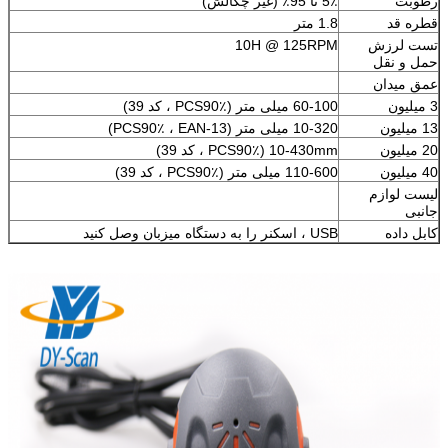
رطوبت
5٪ تا 95٪ (غیر چگالش)
قطره قد
1.8 متر
تست لرزش
10H @ 125RPM
حمل و نقل
عمق میدان
3 ميليون
60-100 میلی متر (PCS90٪ ، کد 39)
13 ميليون
10-320 میلی متر (PCS90٪ ، EAN-13)
20 ميليون
10-430mm (PCS90٪ ، کد 39)
40 ميليون
110-600 میلی متر (PCS90٪ ، کد 39)
لیست لوازم
جانبی
کابل داده
USB ، اسکنر را به دستگاه میزبان وصل کنید