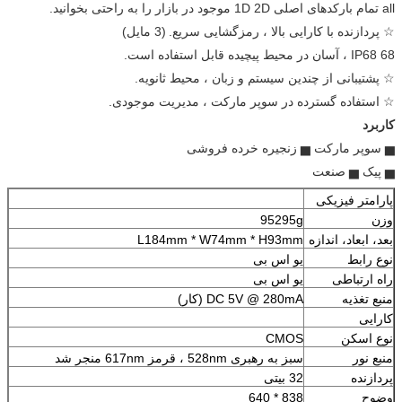
all تمام بارکدهای اصلی 1D 2D موجود در بازار را به راحتی بخوانید.
☆ پردازنده با کارایی بالا ، رمزگشایی سریع.
(3 مایل)
68 IP68 ، آسان در محیط پیچیده قابل استفاده است.
☆ پشتیبانی از چندین سیستم و زبان ، محیط ثانویه.
☆ استفاده گسترده در سوپر مارکت ، مدیریت موجودی.
کاربرد
▅ سوپر مارکت ▅ زنجیره خرده فروشی
▅ پیک ▅ صنعت
پارامتر فیزیکی
وزن
95295g
بعد، ابعاد، اندازه
L184mm * W74mm * H93mm
نوع رابط
یو اس بی
راه ارتباطی
یو اس بی
منبع تغذیه
DC 5V @ 280mA (کار)
کارایی
نوع اسکن
CMOS
منبع نور
سبز به رهبری 528nm ، قرمز 617nm منجر شد
پردازنده
32 بیتی
وضوح
838 * 640