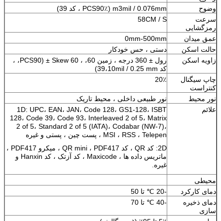
وضوح
m3mil / 0.076mm (PCS90٪ ، کد 39)
سرعت
58CM / S
رمزگشایی
عمق میدان
0mm-500mm
حالت اسکن
دستی ، حس خودکار
زاویه اسکن
رول ± 360 درجه ، زمین 60، ، Skew 60 ± (PCS90، ،
کد 39،10mil / 0.25 mm)
چاپ سیگنال
20٪
کنتراست
نور محیط
نور طبیعی داخلی ، محیط تاریک
علائم
1D: UPC، EAN، JAN، Code 128، GS1-128، ISBT
128، Code 39، Code 93، Interleaved 2 of 5، Matrix
2 of 5، Standard 2 of 5 (IATA)، Codabar (NW-7)،
MSI ، RSS ، Telepen ، پست چین ، پستی و غیره
2D: کد QR ، کد QR mini ، PDF417 ، میکرو PDF417 ،
ماتریس داده ها ، Maxicode ، کد آزتک ، کد Hanxin و
غیره.
محیطی
دمای کارکرد
-20 ℃ تا 50
دمای ذخیره
-40 ℃ تا 70
سازی