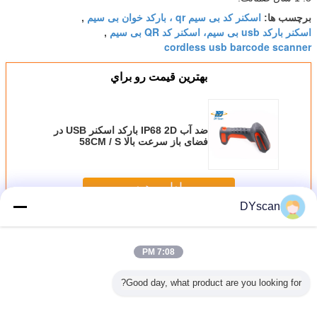
اسکنر کد بی سیم qr ، بارکد خوان بی سیم
برچسب ها:
,
اسکنر بارکد usb بی سیم، اسکنر کد QR بی سیم
,
cordless usb barcode scanner
بهترين قيمت رو براي
ضد آب IP68 2D بارکد اسکنر USB در
فضای باز سرعت بالا 58CM / S
رمزگشایی سرعت
ادامه هید
DYscan
اسکنر بارکد 2D
بیش
7:08 PM
Good day, what product are you looking for?
رکد دو بعدی
اسکنر بارکد دستی
اسکنر بارکد دستی
اسکنر بارکد دستی
اسکنر بار
USB DS
1D 2D خودکار
دو بعدی با سرعت
صنعتی مقاوم با