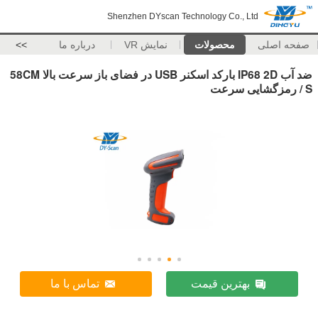
Shenzhen DYscan Technology Co., Ltd
صفحه اصلی
محصولات
نمایش VR
درباره ما
>>
ضد آب IP68 2D بارکد اسکنر USB در فضای باز سرعت بالا 58CM
/ S رمزگشایی سرعت
بهترین قیمت
تماس با ما