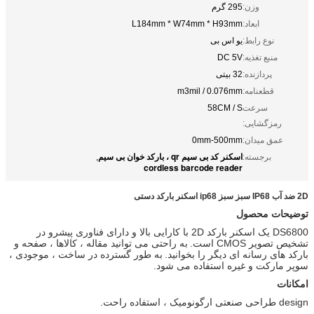
وزن:
295 گرم
ابعاد:
L184mm * W74mm * H93mm
نوع رابط:
یو اس بی
منبع تغذیه:
DC 5V
پردازنده:
32 بیتی
قطعنامه:
m3mil / 0.076mm
سرعت
58CM / S
رمزگشایی:
عمق میدان:
0mm-500mm
اسکنر کد بی سیم qr ، بارکد خوان بی سیم
برجسته:
,
cordless barcode reader
2D ضد آب IP68 سبز سبز ip68 اسکنر بارکد دستی
توضیحات محصول
DS6800 یک اسکنر بارکد 2D با کارایی بالا و دارای فناوری پیشرو در
تشخیص تصویر CMOS است.
به راحتی می توانید مقاله ، کالاها ، صفحه و
بارکد های رسانه ای دیگر را بخوانید.
به طور گسترده در ساخت ، موجودی ،
سوپر مارکت و غیره استفاده می شود.
امکانات
design طراحی صنعتی ارگونومیک ، استفاده راحت.