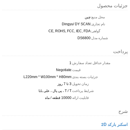
جزئیات محصول
محل منبع:
چين
نام تجاری:
Dingyu/ DY SCAN
گواهی:
CE, ROHS, FCC, IEC, FDA
شماره مدل:
DS6800
پرداخت
مقدار حداقل تعداد سفارش:
1
قیمت:
Negotiate
جزئیات بسته بندی:
L220mm * W100mm * H80mm
زمان تحویل:
3 تا 7 روز
شرایط پرداخت:
T / T ، پی پال ، علی بابا
قابلیت ارائه:
10000 قطعه / ماه
شرح
اسکنر بارکد 2D