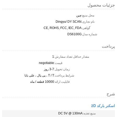
جزئیات محصول
محل منبع:
چین
نام تجاری:
Dingyu/ DY SCAN
گواهی:
CE, ROHS, FCC, IEC, FDA
شماره مدل:
DS6100G
پرداخت
مقدار حداقل تعداد سفارش:
1
قیمت:
negotiable
زمان تحویل:
3-7 روز
شرایط پرداخت:
T / T ، پی پال ، علی بابا
قابلیت ارائه:
10000 قطعه / ماه
شرح
اسکنر بارکد 2D
منبع تغذیه:
DC 5V @ 130mA