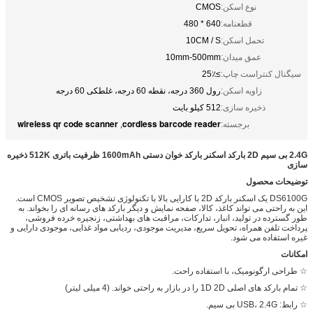
نوع اسکن:
CMOS
قطعنامه:
640 * 480
تحمل اسکن:
10CM / S
عمق میدان:
10mm-500mm
سیگنال کنتراست چاپ:
≥25٪
زاویه اسکن:
رول 360 درجه، نقطه 60 درجه، غلطکی 60 درجه
ذخیره سازی:
512 کیلو بایت
wireless qr code scanner
cordless barcode reader
برجسته:
,
2.4G بی سیم 2D بارکد اسکنر بارکد خوان دستی 1600mAh ظرفیت باتری 512K ذخیره
سازی
توضیحات محصول
DS6100G یک اسکنر بارکد 2D با کارایی بالا با تکنولوژی تشخیص تصویر CMOS است.
این به راحتی می تواند کاغذ، کالا، صفحه نمایش و دیگر بارکد های رسانه ای را بخواند. به
طور گسترده در تولید، انبار، تدارکات، مراقبت های بهداشتی، زنجیره خرده فروشی،
پرداخت تلفن همراه، تحویل سریع، مدیریت موجودی، ردیابی مواد غذایی، موجودی دارایی و
غیره استفاده می شود.
امکانات
☆ طراحی ارگونومیک، با استفاده راحت.
☆ تمام بارکد های اصلی 1D 2D را در بازار به راحتی خواند. (4 میلی لیتر)
☆ رابط: USB، 2.4G بی سیم.