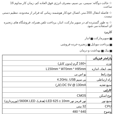
☆ حالت دوگانه: سیمی، بی سیم، مصرف انرژی فوق العاده کم، زمان کار مداوم 16
ساعت.
☆ فاصله انتقال 200 متر، اتصال خودکار هوشمند زمانی که فراتر از محدوده، تنظیم دستی
نیست.
☆ به طور گسترده ای در سوپر مارکت، انبار، پرداخت تلفن همراه، فروشگاه های زنجیره
ای استفاده می شود.
کاربرد
▅ سوپرمارکت ▅ انبار
▅ پرداخت موبایل ▅ زنجیره خرده فروشی
▅ پیک ▅ بهداشت و درمان
پارامتر فیزیکی
وزن
≈160 گرم (بدون کابل)
بعد، ابعاد، اندازه
L150mm * W70mm * H95mm
نوع رابط
یو اس بی
راه ارتباطی
بی سیم 4.2GHz، USB
منبع تغذیه
DC 5V @ 130mA (کار)
کارایی
نوع اسکن
CMOS
منبع نور
نور قرمز نور LED 625 ± 10nm (هدف)، 5600K LED (نورپردازی)
CPU
32 بیتی
وضوح
640 * 480