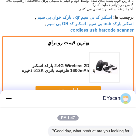
با کارتن خوب بسته بندی شده توسط فوم و فیلم پلاستیکی برای محافظت از آسیب کالا.
5. من می توانم حمایت کنم؟
A: ما از 24 ساعت پشتیبانی می کنیم
اسکنر کد بی سیم qr ، بارکد خوان بی سیم
برچسب ها:
,
اسکنر بارکد usb بی سیم، اسکنر کد QR بی سیم
,
cordless usb barcode scanner
بهترين قيمت رو براي
2.4G Wireless 2D بارکد اسکنر
1600mAh ظرفیت باتری 512K ذخیره
سازی DS6100G
ادامه هید
DYscan
اسکنر بارکد 2D
بیش
1:47 PM
Good day, what product are you looking for?