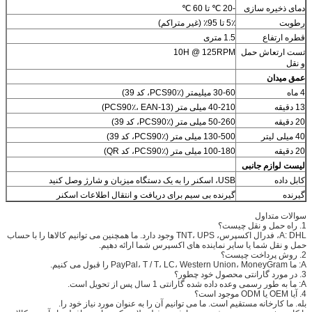
دمای ذخیره سازی
-20 ℃ تا 60 ℃
رطوبت
5٪ تا 95٪ (غیر متراکم)
قطره ارتفاع
1.5 متری
تست ارتعاش حمل
10H @ 125RPM
و نقل
عمق میدان
4 ماه
30-60 میلیمتر (PCS90٪، کد 39)
13 دقیقه
40-210 میلی متر (PCS90٪، EAN-13)
20 دقیقه
50-260 میلی متر (PCS90٪، کد 39)
40 میلی لیتر
130-500 میلی متر (PCS90٪، کد 39)
20 دقیقه
100-180 میلی متر (PCS90٪، کد QR)
لیست لوازم جانبی
کابل داده
USB، اسکنر را به یک دستگاه میزبان و شارژ وصل کنید
گیرنده
گیرنده بی سیم برای دریافت و انتقال اطلاعات اسکنر
سوالات متداول
1. راه حمل و نقل چیست؟
A: DHL، فدرال اکسپرس، TNT، UPS وجود دارد. ما همچنین می توانیم کالاها را با حساب
حمل و نقل شما یا سایر نماینده های اکسپرس شما ارائه دهیم.
2. روش پرداخت چیست؟
A: ما PayPal، T / T، LC، Western Union، MoneyGram را قبول می کنیم.
3. در مورد گارانتی محصول خود چطور؟
A: ما به طور رسمی وعده داده شده گارانتی 1 سال پس از تحویل است.
4. آیا OEM یا ODM موجود است؟
بله. ما کارخانه مستقیم است. ما می توانیم آن را به عنوان مورد نیاز خود را.