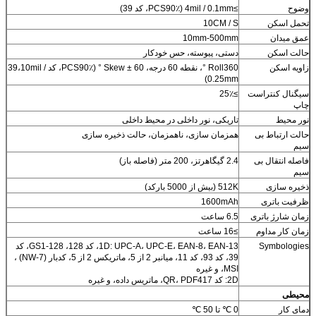
وضوح
≥4mil / 0.1mm (PCS90٪، کد 39)
تحمل اسکن
10CM / S
عمق میدان
10mm-500mm
حالت اسکن
دستی، پیوسته، حس خودکار
زاویه اسکن
Roll360 °، نقطه 60 درجه، Skew ± 60 ° (PCS90٪، کد 39،10mil /
0.25mm)
سیگنال کنتراست
≥25٪
چاپ
نور محیط
تاریکی، نور داخلی در محیط داخلی
حالت ارتباط بی
همزمان سازی، ناهمزمان، حالت ذخیره سازی
سیم
فاصله انتقال بی
2.4 گیگاهرتز، 200 متر (فاصله باز)
سیم
ذخیره سازی
512K (بیش از 5000 بارکد)
ظرفیت باتری
1600mAh
زمان شارژ باتری
6.5 ساعت
زمان کار مداوم
≥16 ساعت
Symbologies
1D: UPC-A، UPC-E، EAN-8، EAN-13، کد 128، GS1-128، کد
39، کد 93، کد 11، میانبر 2 از 5، ماتریکس 2 از 5، کدبار (NW-7) ،
MSI، و غیره
2D: کد QR، PDF417، ماتریس داده، و غیره
محیطی
دمای کار
0 ℃ تا 50 ℃