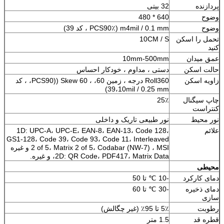
پردازنده
32 بیتی
وضوح
640 * 480
وضوح
m4mil / 0.1 mm (PCS90٪ ، کد 39)
تحمل را اسکن
10CM / S
کنید
عمق میدان
10mm-500mm
حالت اسکن
دستی ، مداوم ، خودکار احساس
زاویه اسکن
Roll360 درجه ، زمین 60، ، Skew 60 ((PCS90، ، کد
39،10mil / 0.25 mm)
چاپ سیگنال
25٪
کنتراست
نور محیط
نور طبیعی تاریک و داخلی
علائم
1D: UPC-A، UPC-E، EAN-8، EAN-13، Code 128،
GS1-128، Code 39، Code 93، Code 11، Interleaved
2 of 5، Matrix 2 of 5، Codabar (NW-7) ، MSI و غیره
2D: QR Code، PDF417، Matrix Data، و غیره.
محیطی
دمای کارکرد
-10 ℃ تا 50
دمای ذخیره
-30 ℃ تا 60
سازی
رطوبت
5٪ تا 95٪ (غیر چگالش)
قطره قد
1.5 متر