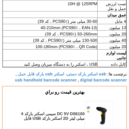
تست لرزش
10H @ 125RPM
حمل و نقل
عمق میدان
4 مایل
30-60 میلی متر (PCS90٪ ، کد 39)
13 ميليون
40-210mm (PCS90٪ ، EAN-13)
20 ميليون
50-260mm (PCS90٪ ، کد 39)
40 ميليون
130-500 میلی متر (PCS90٪ ، کد 39)
20 ميليون
100-180mm (PCS90٪ ، QR Code)
لیست لوازم
جانبی
کابل داده
USB ، اسکنر را به دستگاه میزبان وصل کنید
usb اسکنر بارکد دستی، اسکنر usb بارکد قابل حمل
برچسب ها:
,
usb handheld barcode scanner
digital barcode scanner
,
بهترين قيمت رو براي
DC 5V DS6100 سیمی اسکنر بارکد 4 ​​
میلی لیتر 2D اسکنر بارکد USB قابل
حمل