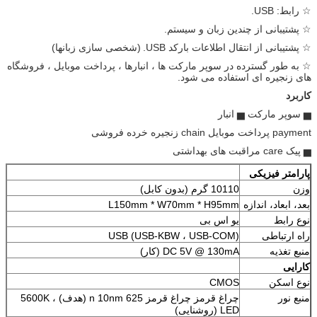
☆ رابط: USB.
☆ پشتیبانی از چندین زبان و سیستم.
☆ پشتیبانی از انتقال اطلاعات بارکد USB.
(شخصی سازی زبانها)
☆ به طور گسترده در سوپر مارکت ها ، انبارها ، پرداخت موبایل ، فروشگاه
های زنجیره ای استفاده می شود.
کاربرد
▅ سوپر مارکت ▅ انبار
payment پرداخت موبایل chain زنجیره خرده فروشی
▅ پیک care مراقبت های بهداشتی
پارامتر فیزیکی
وزن
10110 گرم (بدون کابل)
بعد، ابعاد، اندازه
L150mm * W70mm * H95mm
نوع رابط
یو اس بی
راه ارتباطی
USB (USB-KBW ، USB-COM)
منبع تغذیه
DC 5V @ 130mA (کار)
کارایی
نوع اسکن
CMOS
منبع نور
چراغ قرمز چراغ قرمز 625 n 10nm (هدف) ، 5600K
LED (روشنایی)