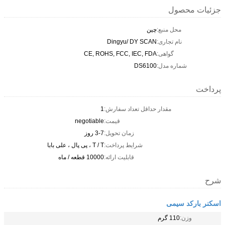
جزئیات محصول
محل منبع:
چین
نام تجاری:
Dingyu/ DY SCAN
گواهی:
CE, ROHS, FCC, IEC, FDA
شماره مدل:
DS6100
پرداخت
مقدار حداقل تعداد سفارش:
1
قیمت:
negotiable
زمان تحویل:
3-7 روز
شرایط پرداخت:
T / T ، پی پال ، علی بابا
قابلیت ارائه:
10000 قطعه / ماه
شرح
اسکنر بارکد سیمی
وزن:
110 گرم