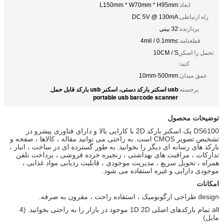
ابعاد:
L150mm * W70mm * H95mm
راه ارتباطی:
DC 5V @ 130mA
پردازنده:
32 بیتی
قطعنامه:
≥4mil / 0.1mm
تحمل را اسکن
10CM / S
کنید:
عمق میدان:
10mm-500mm
usb اسکنر بارکد دستی، اسکنر usb بارکد قابل حمل
برجسته:
,
portable usb barcode scanner
توضیحات محصول
DS6100 یک اسکنر بارکد 2D با کارایی بالا و دارای فناوری پیشرو در
تشخیص تصویر CMOS است.
به راحتی می توانید مقاله ، کالاها ، صفحه و
بارکد های رسانه ای دیگر را بخوانید.
به طور گسترده ای در ساخت ، انبار ،
تدارکات ، مراقبت های بهداشتی ، زنجیره خرده فروشی ، پرداخت تلفن
همراه ، تحویل سریع ، مدیریت موجودی ، قابلیت ردیابی مواد غذایی ،
موجودی دارایی و غیره استفاده می شود.
امکانات
design طراحی ارگونومیک ، استفاده راحت ، مقرون به صرفه.
all تمام بارکدهای اصلی 1D 2D موجود در بازار را به راحتی بخوانید.
(4
مایل)