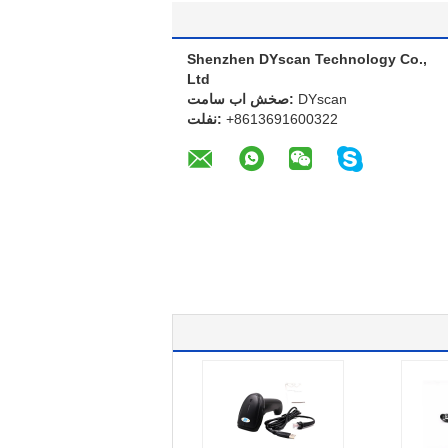
Shenzhen DYscan Technology Co.,
Ltd
DYscan
تماس با شخص:
+8613691600322
تلفن: