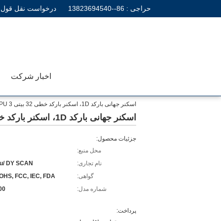
حراجی :
86--13823694540
درخواست نقل قول
اخبار شرکت
اسکنر جهانی بارکد 1D، اسکنر بارکد خطی 32 بیتی CPU 3 میلیمتر
اسکنر جهانی بارکد 1D، اسکنر بارکد خطی 32 بیتی CPU 3 میلیمتر
جزئیات محصول:
محل منبع:
نام تجاری:
u/ DY SCAN
گواهی:
OHS, FCC, IEC, FDA
شماره مدل:
00
پرداخت: