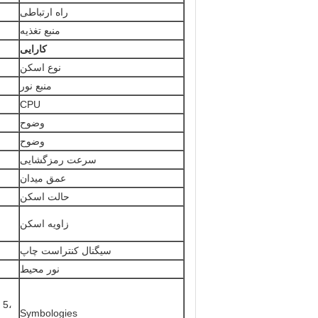
راه ارتباطی
منبع تغذیه
کارایی
نوع اسکن
منبع نور
CPU
وضوح
وضوح
سرعت رمزگشایی
عمق میدان
حالت اسکن
زاویه اسکن
سیگنال کنتراست چاپ
نور محیط
 5،
Symbologies