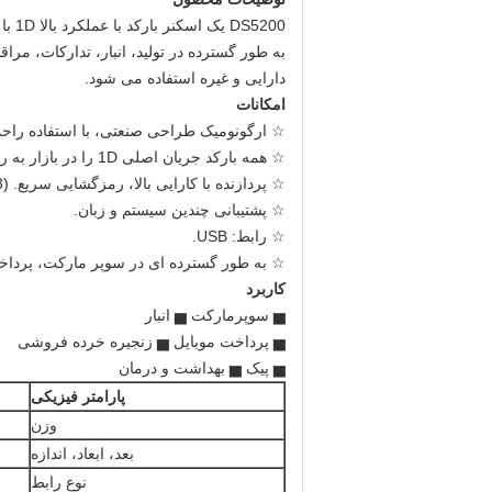
DS5200 یک اسکنر بارکد با عملکرد بالا 1D با تکنولوژی تشخیص تصویر CCD است.
به طور گسترده در تولید، انبار، تدارکات، م
دارایی و غیره استفاده می شود.
امکانات
☆ ارگونومیک طراحی صنعتی، با استفاده راح
☆ همه بارکد جریان اصلی 1D را در بازار به راحتی خواند.
☆ پردازنده با کارایی بالا، رمزگشایی سریع.
(3 میلی لیتر)
☆ پشتیبانی چندین سیستم و زبان.
☆ رابط: USB.
☆ به طور گسترده ای در سوپر مارکت، پرداخت
کاربرد
▅ سوپرمارکت ▅ انبار
▅ پرداخت موبایل ▅ زنجیره خرده فروشی
▅ پیک ▅ بهداشت و درمان
پارامتر فیزیکی
وزن
بعد، ابعاد، اندازه
نوع رابط