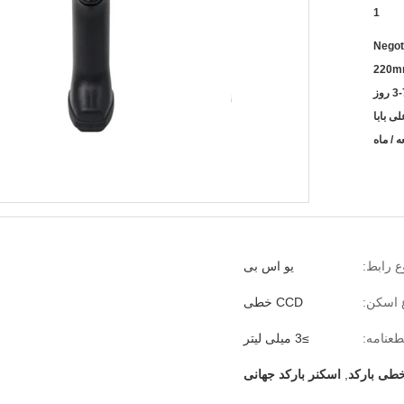
1
Negot
220m
3 روز
ع رابط:
یو اس بی
 اسکن:
CCD خطی
عنامه:
≥3 میلی لیتر
طی بارکد
,
اسکنر بارکد جهانی