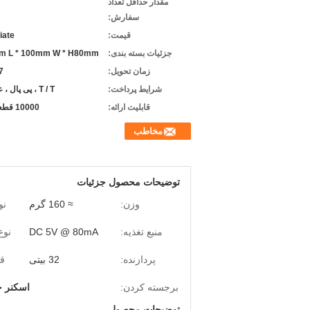
مقدار حداقل تعداد
سفارش:
قیمت:
iate
جزئیات بسته بندی:
m L * 100mm W * H80mm
زمان تحویل:
-7
شرایط پرداخت:
T / T ، پی پال ، علی بابا
قابلیت ارائه:
10000 قطعه / ماه
مخاطب
توضیحات محصول جزئیات
وزن:
≈ 160 گرم
نو
منبع تغذیه:
DC 5V @ 80mA
نوع
پردازنده:
32 بیتی
قط
برجسته کردن:
اسکنر خ
توضیحات محصول