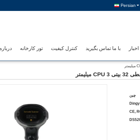
Persian
اخبار
با ما تماس بگیرید
کنترل کیفیت
تور کارخانه
درباره
چین
Dingy
CE, R
DS52