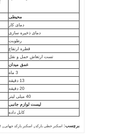
محیطی
دمای کار
دمای ذخیره سازی
رطوبت
قطره ارتفاع
تست ارتعاش حمل و نقل
عمق میدان
3 ماه
13 دقیقه
20 دقیقه
40 میلی لیتر
لیست لوازم جانبی
کابل داده
,
,
برچسب:
اسکنر خطی بارکد
اسکنر بارکد جهانی
r