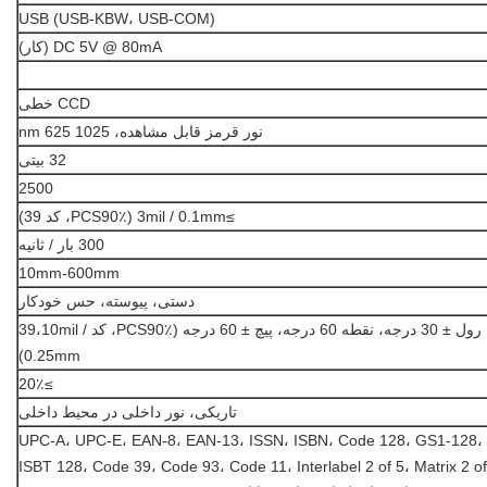
USB (USB-KBW، USB-COM)
DC 5V @ 80mA (کار)
CCD خطی
نور قرمز قابل مشاهده، 1025 nm 625
32 بیتی
2500
≥3mil / 0.1mm (PCS90٪، کد 39)
300 بار / ثانیه
10mm-600mm
دستی، پیوسته، حس خودکار
رول ± 30 درجه، نقطه 60 درجه، پیچ ± 60 درجه (PCS90٪، کد 39،10mil /
0.25mm)
≥20٪
تاریکی، نور داخلی در محیط داخلی
UPC-A، UPC-E، EAN-8، EAN-13، ISSN، ISBN، Code 128، GS1-128،
ISBT 128، Code 39، Code 93، Code 11، Interlabel 2 of 5، Matrix 2 of