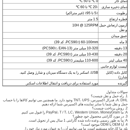
دمای کار
0 ℃ تا 50 ℃
دمای ذخیره سازی
-20 ℃ تا 60 ℃
رطوبت
5٪ تا 95٪ (غیر متراکم)
قطره ارتفاع
1.5 متر
آزمون ارتعاش حمل
10H @ 125RPM
و نقل
عمق میدان
3 ماه
60-100mm (PCS90٪، کد 39)
13 دقیقه
10-320 میلی متر (PCS90٪، EAN-13)
20 دقیقه
10-430 میلی متر (PCS90٪، کد 39)
40 میلی لیتر
110-600 میلیمتر (PCS90٪، کد 39)
لیست لوازم جانبی
کابل داده (کابل
USB، اسکنر را به یک دستگاه میزبان و شارژ وصل کنید.
شارژ)
گیرنده
مورد استفاده برای دریافت و انتقال اطلاعات اسکنر.
سوالات متداول
1. راه حمل و نقل چیست؟
A: DHL، فدرال اکسپرس، TNT، UPS وجود دارد. ما همچنین می توانیم کالاها را با حساب
حمل و نقل شما یا سایر نماینده های اکسپرس شما ارائه دهیم.
2. روش پرداخت چیست؟
A: ما PayPal، T / T، LC، Western Union، MoneyGram را قبول می کنیم.
3. در مورد گارانتی محصول خود چطور؟
A: ما به طور رسمی وعده داده شده گارانتی 1 سال پس از تحویل است.
4. آیا OEM یا ODM موجود است؟
بله. ما کارخانه مستقیم است. ما می توانیم آن را به عنوان مورد نیاز خود را.