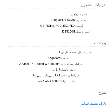
جزئیات محصول
محل منبع:
چین
نام تجاری:
Dingyu/ DY SCAN
گواهی:
CE, ROHS, FCC, IEC, FDA
شماره مدل:
DS5100G
پرداخت
مقدار حداقل تعداد سفارش:
1
قیمت:
Negotiate
جزئیات بسته بندی:
220mm L * 100mm W * H80mm
زمان تحویل:
3-7 روز
شرایط پرداخت:
T / T ، پی پال ، علی بابا
قابلیت ارائه:
10000 قطعه / ماه
شرح
بارکد بیسیم اسکنر