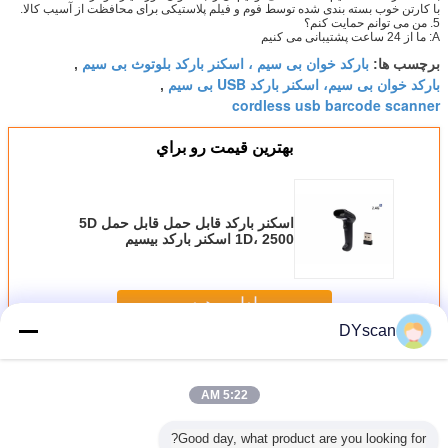
با کارتن خوب بسته بندی شده توسط فوم و فیلم پلاستیکی برای محافظت از آسیب کالا.
5. من می توانم حمایت کنم؟
A: ما از 24 ساعت پشتیبانی می کنیم
بارکد خوان بی سیم ، اسکنر بارکد بلوتوث بی سیم
برچسب ها:
,
بارکد خوان بی سیم، اسکنر بارکد USB بی سیم
,
cordless usb barcode scanner
بهترين قيمت رو براي
اسکنر بارکد قابل حمل قابل حمل 5D
1D، 2500 اسکنر بارکد بیسیم
DS5100G
ادامه هید
DYscan
بارکد بیسیم اسکنر
بیش
5:22 AM
Good day, what product are you looking for?