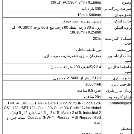
وضوح
≥3mil / 0.1mm (PCS90٪، کد 39)
سرعت رمزگشایی
300 بار / ثانیه
عمق میدان
10mm-600mm
حالت اسکن
دستی، پیوسته، حس خودکار
زاویه اسکن
رول ± 30 درجه، نقطه 60 درجه، پیچ ± 60 درجه (PCS90٪، کد
39،10mil / 0.25mm)
سیگنال کنتراست
≥20٪
چاپ
نور محیط
نور طبیعی داخلی
حالت ارتباط بی
همزمان سازی، ناهمزمان، ذخیره سازی
سیم
فاصله انتقال بی
2.4 گیگاهرتز، 200 متر (فاصله باز)
سیم
ذخیره سازی
512K (بیش از 5000 کد محصول)
ظرفیت باتری
1600mAh
زمان شارژ باتری
حدود 6.5 ساعت
زمان کار مداوم
≥20 ساعت
UPC-A، UPC-E، EAN-8، EAN-13، ISSN، ISBN، Code 128،
Symbologies
GS1-128، ISBT 128، Code 39، Code 93، Code 11، Interlabel
2 of 5، Matrix 2 of 5، Industrial 2 از 5، استاندارد 2 از 5 (یاتا)،
Codabar (NW-7)، Plessey، MSI Plessey، RSS، پست چین، و
غیره.
محیطی