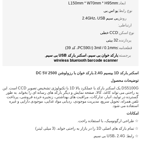
ابعاد:
L150mm * W70mm * H95mm
نوع رابط:
یو اس بی
روش
بی سیم 2.4GHz، USB
ارتباطی:
نوع اسکن:
CCD خطی
پردازنده:
32 بیتی
قطعنامه:
≥3mil / 0.1mm (PCS90٪، کد 39)
بارکد خوان بی سیم، اسکنر بارکد USB بی سیم
برجسته:
,
wireless bluetooth barcode scanner
اسکنر بارکد 1D بیسیم 2.4G بارکد خوان با رزولوشن DC 5V 2500
توضیحات محصول
DS5100G یک اسکنر بارکد با عملکرد بالا 1D با تکنولوژی تشخیص تصویر CCD است. این
به راحتی می تواند کاغذ، کالا، صفحه نمایش و دیگر بارکد های رسانه ای را بخواند. به طور
گسترده در تولید، انبار، تدارکات، مراقبت های بهداشتی، زنجیره خرده فروشی، پرداخت
تلفن همراه، تحویل سریع، مدیریت موجودی، ردیابی مواد غذایی، موجودی دارایی و غیره
استفاده می شود.
امکانات
☆ طراحی ارگونومیک، با استفاده راحت.
☆ تمام بارکد های اصلی 1D را در بازار به راحتی خواند. (3 میلی لیتر)
☆ رابط: USB، 2.4G بی سیم.