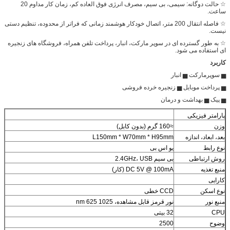
☆ حالت دوگانه: سیمی، بی سیم، مصرف انرژی فوق العاده کم، زمان کار مداوم 20
ساعت.
☆ فاصله انتقال 200 متر، اتصال خودکار هوشمند زمانی که فراتر از محدوده، تنظیم دستی
نیست.
☆ به طور گسترده ای در سوپر مارکت، انبار، پرداخت تلفن همراه، فروشگاه های زنجیره
ای استفاده می شود.
کاربرد
▅ سوپرمارکت ▅ انبار
▅ پرداخت موبایل ▅ زنجیره خرده فروشی
▅ پیک ▅ بهداشت و درمان
پارامتر فیزیکی
وزن
≈160 گرم (بدون کابل)
بعد، ابعاد، اندازه
L150mm * W70mm * H95mm
نوع رابط
یو اس بی
روش ارتباطی
بی سیم 2.4GHz، USB
منبع تغذیه
DC 5V @ 100mA (کار)
کارایی
نوع اسکن
CCD خطی
منبع نور
نور قرمز قابل مشاهده، 1025 nm 625
CPU
32 بیتی
وضوح
2500