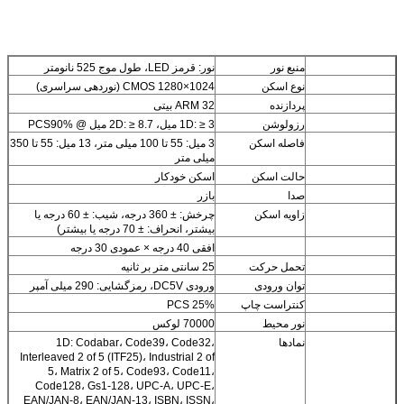
منبع نور
نور: قرمز LED، طول موج 525 نانومتر
نوع اسکن
CMOS 1280×1024 (نوردهی سراسری)
پردازنده
ARM 32 بیتی
رزولوشن
1D: ≥ 3 میل، 2D: ≥ 8.7 میل @ PCS90%
فاصله اسکن
3 میل: 55 تا 100 میلی متر، 13 میل: 55 تا 350
میلی متر
حالت اسکن
اسکن خودکار
صدا
بازر
زاویه اسکن
چرخش: ± 360 درجه، شیب: ± 60 درجه یا
بیشتر، انحراف: ± 70 درجه یا بیشتر)
افقی 40 درجه × عمودی 30 درجه
تحمل حرکت
25 سانتی متر بر ثانیه
توان ورودی
ورودی DC5V، رمزگشایی: 290 میلی آمپر
کنتراست چاپ
25% PCS
نور محیط
70000 لوکس
نمادها
1D: Codabar، Code39، Code32،
Interleaved 2 of 5 (ITF25)، Industrial 2 of
5، Matrix 2 of 5، Code93، Code11،
Code128، Gs1-128، UPC-A، UPC-E،
EAN/JAN-8، EAN/JAN-13، ISBN، ISSN،