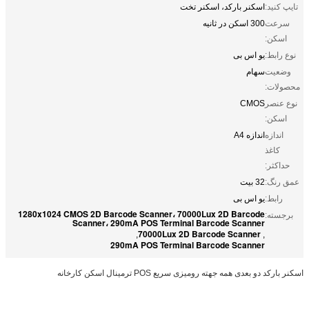
تایپ کنید:
اسکنر بارکد، اسکنر تخت
سرعت
300 اسکن در ثانیه
اسکن:
نوع رابط:
یو اس بی
وضعیت
سهام
محصولات:
نوع عنصر
CMOS
اسکن:
اندازه
اندازه A4
کاغذ
حداکثر:
عمق رنگ:
32 بیت
رابط:
یو اس بی
1280x1024 CMOS 2D Barcode Scanner، 70000Lux 2D Barcode
برجسته:
Scanner، 290mA POS Terminal Barcode Scanner
70000Lux 2D Barcode Scanner
,
,
290mA POS Terminal Barcode Scanner
اسکنر بارکد دو بعدی همه جهته رومیزی سریع POS ترمینال اسکن کارخانه