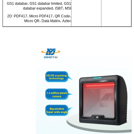
GS1 databar، GS1 databar limited، GS1
databar expanded، ISBT، MSI
2D: PDF417، Micro PDF417، QR Code،
Micro QR، Data Matrix، Aztec