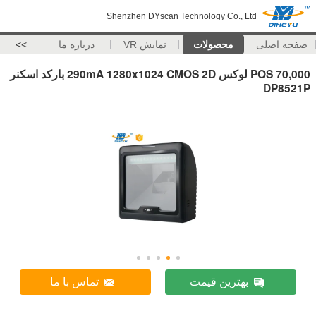
Shenzhen DYscan Technology Co., Ltd
صفحه اصلی
محصولات
نمایش VR
درباره ما
>>
POS 70,000 لوکس 290mA 1280x1024 CMOS 2D بارکد اسکنر
DP8521P
بهترین قیمت
تماس با ما