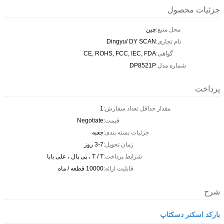
جزئیات محصول
محل منبع:
چین
نام تجاری:
Dingyu/ DY SCAN
گواهی:
CE, ROHS, FCC, IEC, FDA
شماره مدل:
DP8521P
پرداخت
مقدار حداقل تعداد سفارش:
1
قیمت:
Negotiate
جزئیات بسته بندی:
جعبه
زمان تحویل:
3-7 روز
شرایط پرداخت:
T / T ، پی پال ، علی بابا
قابلیت ارائه:
10000 قطعه / ماه
شرح
بارکد اسکنر دسکتاپ