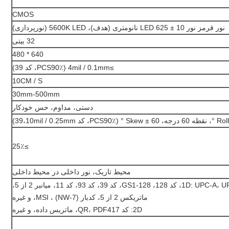
CMOS
نور قرمز نور LED 625 ± 10 نانومتری (هدف)، 5600K LED (نورپردازی)
32 بیتی
640 * 480
≥4mil / 0.1mm (PCS90٪، کد 39)
10CM / S
30mm-500mm
دستی، مداوم، حس خودکار
Skew ± 60 ، کد 39،10mil / 0.25mm)
≥25٪
محیط تاریک، نور داخلی در محیط داخلی
1D: UPC-A، UPC-E، EAN-8، EAN-13، کد 128، GS1-128، کد 39، کد 93، کد 11، میانبر 2 از 5،
ماتریکس 2 از 5، کدبار (NW-7) ، MSI، و غیره
2D: کد QR، PDF417، ماتریس داده، و غیره