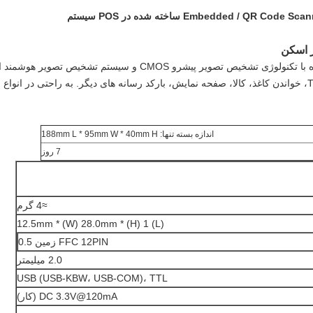
اندازه بسته تنها: 188mm L * 95mm W * 40mm H
7 روز
≈4 گرم
(L) 12.5mm * (W) 28.0mm * (H) 1
FFC 12PIN زمین 0.5
2.0 میلیمتر
USB (USB-KBW، USB-COM)، TTL
DC 3.3V@120mA (کار)