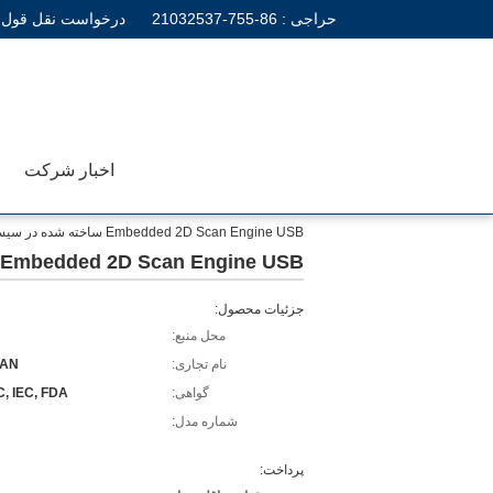
حراجی :
86-755-21032537
درخواست نقل قول
اخبار شرکت
Embedded 2D Scan Engine USB ساخته شده در سیستم POS 10CM / S Tolerance اسکن
Embedded 2D Scan Engine USB ساخته شده در سیستم POS 10CM / S Tolerance اسکن
جزئیات محصول:
محل منبع:
نام تجاری:
CAN
گواهی:
, IEC, FDA
شماره مدل:
پرداخت: