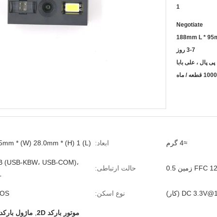
1
Negotiate
188mm L * 95
3-7 روز
1 قطعه / ماه
≈4 گرم
ابعاد:
(L) 12.5mm * (W) 28.0mm * (H) 1
B (USB-KBW، USB-COM)،
FF زمین 0.5
حالت ارتباطی:
L
DC 3.3 (کار)
نوع اسکن:
OS
موتور بارکد 2D
,
ماژول بارکد 2D