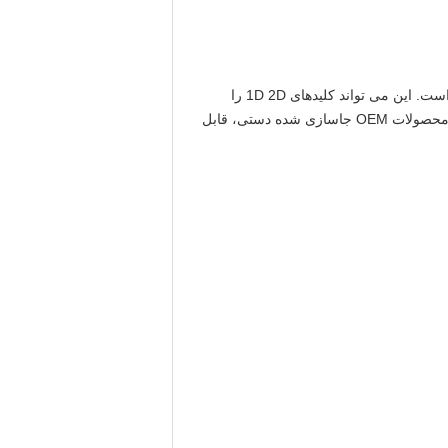
DE2100 یک ماژول اسکنر بارکد جاسازی شده با تکنولوژی تشخیص تصویر پیشرو CMOS و سیستم تشخیص تصویر هوشمند است. این می تواند کلیدهای 1D 2D را
اسکن، پشتیبانی از USB، رابط های متعدد TTL، خواندن کاغذ، کالا، صفحه نمایش، بارکد رسانه های دیگر. به راحتی در انواع محصولات OEM جاسازی شده دستی، قابل