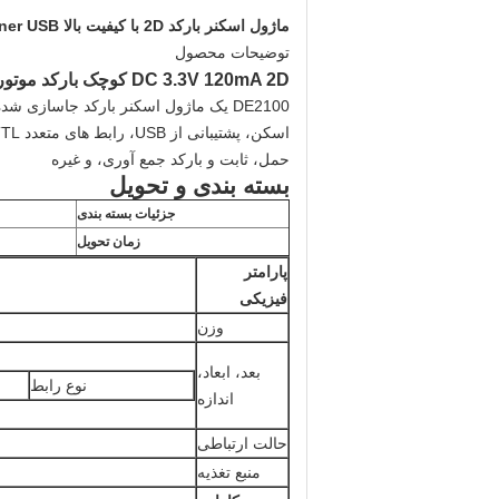
ماژول اسکنر بارکد 2D با کیفیت بالا Embedded / QR Code Scanner USB ساخته شده در POS سیستم
توضیحات محصول
DC 3.3V 120mA 2D کوچک بارکد موتور اسکن
حمل، ثابت و بارکد جمع آوری، و غیره
بسته بندی و تحویل
جزئیات بسته بندی
زمان تحویل
پارامتر
فیزیکی
وزن
بعد، ابعاد،
نوع رابط
اندازه
حالت ارتباطی
منبع تغذیه