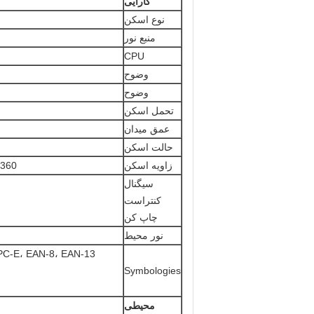
کارایی
نوع اسکن
منبع نور
CPU
وضوح
وضوح
تحمل اسکن
عمق میدان
حالت اسکن
زاویه اسکن
Roll360 °، نقطه 60 درجه، ° (PCS90٪
سیگنال
کنتراست
چاپ کن
نور محیط
Symbologies
محیطی