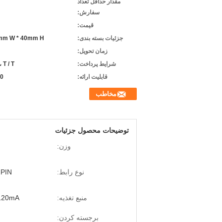
مقدار حداقل تعداد
سفارش:
قیمت:
جزئیات بسته بندی:
mm W * 40mm H
زمان تحویل:
شرایط پرداخت:
T / T ، پی پال ، علی بابا
قابلیت ارائه:
0000
مخاطب
توضیحات محصول جزئیات
وزن:
نوع رابط:
C 12PIN
منبع تغذیه:
V@120mA
برجسته کردن: