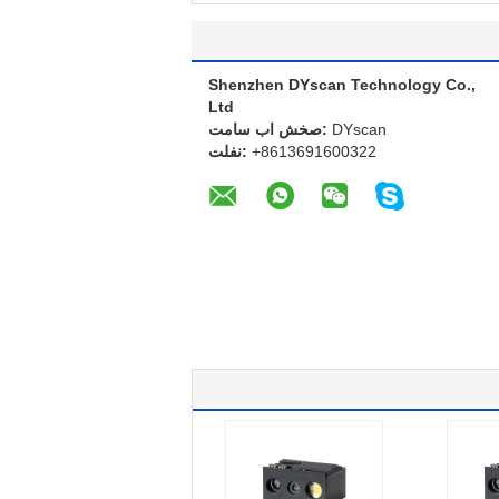
Shenzhen DYscan Technology Co.,
Ltd
DYscan
تماس با شخص:
+8613691600322
تلفن: