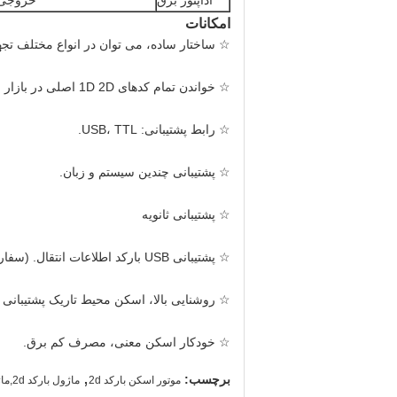
اداپتور برق
خروجی: DC5V 1A، ورودی: AC100 ~ 240V 50 ~ 60Hz (پورت 
امکانات
☆ ساختار ساده، می توان در انواع مختلف تج
☆ خواندن تمام کدهای 1D 2D اصلی در بازار به راحتی.
☆ رابط پشتیبانی: USB، TTL.
☆ پشتیبانی چندین سیستم و زبان.
☆ پشتیبانی ثانویه
☆ پشتیبانی USB بارکد اطلاعات انتقال. (سفارشی سازی زبان)
☆ روشنایی بالا، اسکن محیط تاریک پشتیبانی 
☆ خودکار اسکن معنی، مصرف کم برق.
,
برچسب:
موتور اسکن بارکد 2d
ماژول بارکد 2d,ماژول اسکنر بارکد 2d