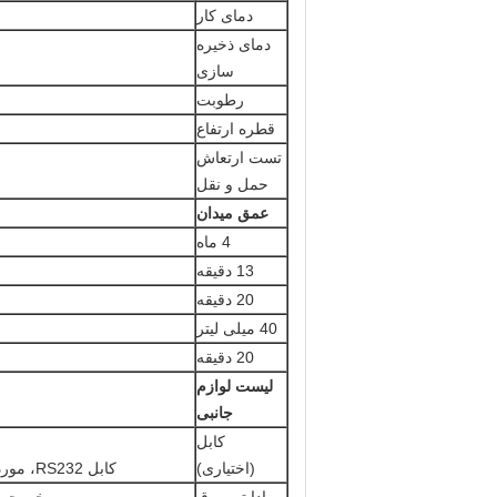
دمای کار
دمای ذخیره
سازی
رطوبت
قطره ارتفاع
تست ارتعاش
حمل و نقل
عمق میدان
4 ماه
13 دقیقه
20 دقیقه
40 میلی لیتر
20 دقیقه
لیست لوازم
جانبی
کابل
(اختیاری)
کابل RS232، مورد استفاده برای اتصال DE2100 به یک دستگاه میزبان، با کابل عرضه USB.